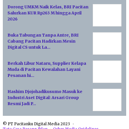
Dorong UMKM Naik Kelas, BRI Pacitan
Salurkan KUR Rp263 M hingga April
2026
Buka Tabungan Tanpa Antre, BRI
Cabang Pacitan Hadirkan Mesin
Digital CS untuk La…
Berkah Libur Nataru, Supplier Kelapa
Muda di Pacitan Kewalahan Layani
Pesanan hi…
Hashim Djojohadikusumo Masuk ke
Industri Aset Digital: Arsari Group
Resmi Jadi P…
© PT Pacitanku Digital Media 2023