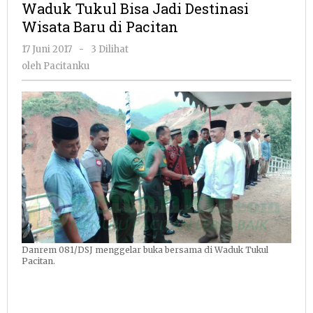
Waduk Tukul Bisa Jadi Destinasi
Jadi
Wisata Baru di Pacitan
Destinasi
Wisata
oleh
17 Juni 2017
-
3 Dilihat
Baru
Pacitanku
oleh
Pacitanku
di
Pacitan
Danrem 081/DSJ menggelar buka bersama di Waduk Tukul
Pacitan.