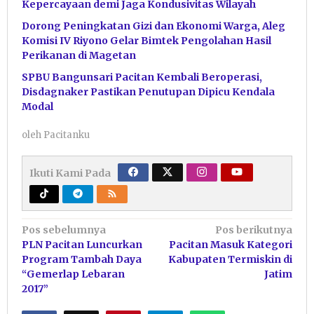
Kepercayaan demi Jaga Kondusivitas Wilayah
Dorong Peningkatan Gizi dan Ekonomi Warga, Aleg
Komisi IV Riyono Gelar Bimtek Pengolahan Hasil
Perikanan di Magetan
SPBU Bangunsari Pacitan Kembali Beroperasi,
Disdagnaker Pastikan Penutupan Dipicu Kendala
Modal
oleh
Pacitanku
Ikuti Kami Pada
Navigasi
Pos sebelumnya
Pos berikutnya
PLN Pacitan Luncurkan
Pacitan Masuk Kategori
pos
Program Tambah Daya
Kabupaten Termiskin di
“Gemerlap Lebaran
Jatim
2017”