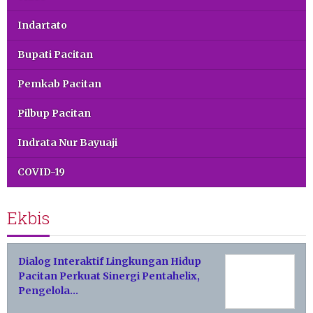
Indartato
Bupati Pacitan
Pemkab Pacitan
Pilbup Pacitan
Indrata Nur Bayuaji
COVID-19
Ekbis
Dialog Interaktif Lingkungan Hidup
Pacitan Perkuat Sinergi Pentahelix,
Pengelola…