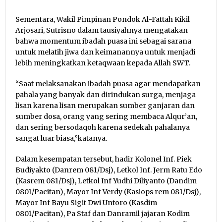
Sementara, Wakil Pimpinan Pondok Al-Fattah Kikil
Arjosari, Sutrisno dalam tausiyahnya mengatakan
bahwa momentum ibadah puasa ini sebagai sarana
untuk melatih jiwa dan keimanannya untuk menjadi
lebih meningkatkan ketaqwaan kepada Allah SWT.
“Saat melaksanakan ibadah puasa agar mendapatkan
pahala yang banyak dan dirindukan surga, menjaga
lisan karena lisan merupakan sumber ganjaran dan
sumber dosa, orang yang sering membaca Alqur’an,
dan sering bersodaqoh karena sedekah pahalanya
sangat luar biasa,”katanya.
Dalam kesempatan tersebut, hadir Kolonel Inf. Piek
Budiyakto (Danrem 081/Dsj), Letkol Inf. Jerm Ratu Edo
(Kasrem 081/Dsj), Letkol Inf Yudhi Diliyanto (Dandim
0801/Pacitan), Mayor Inf Verdy (Kasiops rem 081/Dsj),
Mayor Inf Bayu Sigit Dwi Untoro (Kasdim
0801/Pacitan), Pa Staf dan Danramil jajaran Kodim