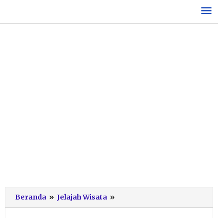
Lewati
ke
konten
Waduk
Beranda
»
Jelajah Wisata
»
Tukul
Bisa