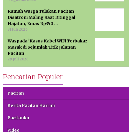
Rumah Warga Tulakan Pacitan
Disatroni Maling Saat Ditinggal
Hajatan, Emas Rp350 …
31 Juli 2026
Waspada! Kasus Kabel WiFi Terbakar
Marak di Sejumlah Titik Jalanan
Pacitan
29 Juli 2026
Pencarian Populer
Pacitan
Berita Pacitan Hari ini
Pacitanku
Video