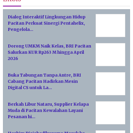
Dialog Interaktif Lingkungan Hidup
Pacitan Perkuat Sinergi Pentahelix,
Pengelola…
Dorong UMKM Naik Kelas, BRI Pacitan
Salurkan KUR Rp263 M hingga April
2026
Buka Tabungan Tanpa Antre, BRI
Cabang Pacitan Hadirkan Mesin
Digital CS untuk La…
Berkah Libur Nataru, Supplier Kelapa
Muda di Pacitan Kewalahan Layani
Pesanan hi…