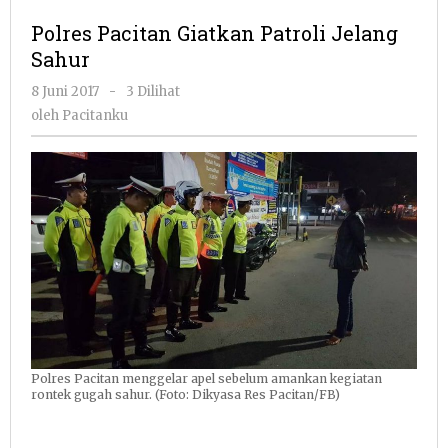
Giatkan
Polres Pacitan Giatkan Patroli Jelang
Patroli
Sahur
Jelang
Sahur
oleh
8 Juni 2017
-
3 Dilihat
Pacitanku
oleh
Pacitanku
Polres Pacitan menggelar apel sebelum amankan kegiatan
rontek gugah sahur. (Foto: Dikyasa Res Pacitan/FB)