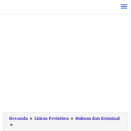
Lewati
ke
konten
Beranda
»
Lintas Peristiwa
»
Hukum dan Kriminal
Polres
»
Pacitan