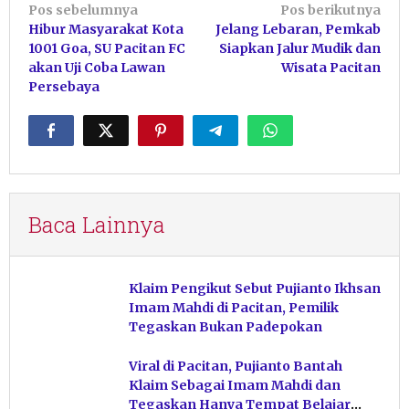
Navigasi
Pos sebelumnya
Pos berikutnya
Hibur Masyarakat Kota
Jelang Lebaran, Pemkab
pos
1001 Goa, SU Pacitan FC
Siapkan Jalur Mudik dan
akan Uji Coba Lawan
Wisata Pacitan
Persebaya
Baca Lainnya
Klaim Pengikut Sebut Pujianto Ikhsan
Imam Mahdi di Pacitan, Pemilik
Tegaskan Bukan Padepokan
Viral di Pacitan, Pujianto Bantah
Klaim Sebagai Imam Mahdi dan
Tegaskan Hanya Tempat Belajar