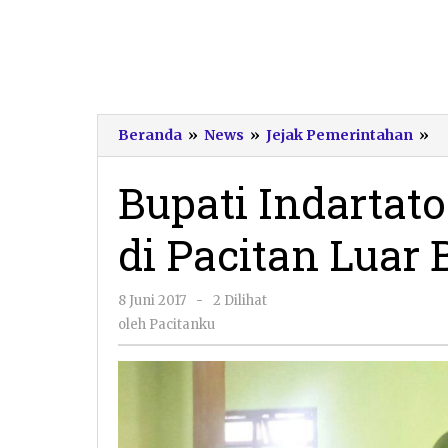
Bu
Beranda
»
News
»
Jejak Pemerintahan
»
In
Ke
Bupati Indartat
R
di
di Pacitan Luar 
Pa
Lu
Bi
oleh
8 Juni 2017
-
2 Dilihat
Pacitanku
oleh
Pacitanku