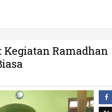
pati
dartato:
giatan
o: Kegiatan Ramadhan
amadhan
Biasa
citan
ar
asa