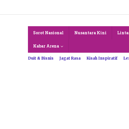
Lewati
ke
konten
Sorot Nasional
Nusantara Kini
Linta
Kabar Arena
Duit & Bisnis
Jagat Rasa
Kisah Inspiratif
Le