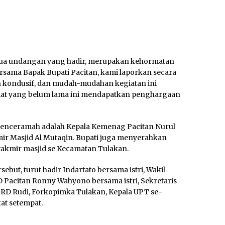
mua undangan yang hadir, merupakan kehormatan
sama Bapak Bupati Pacitan, kami laporkan secara
 kondusif, dan mudah-mudahan kegiatan ini
at yang belum lama ini mendapatkan penghargaan
 penceramah adalah Kepala Kemenag Pacitan Nurul
kmir Masjid Al Mutaqin. Bupati juga menyerahkan
takmir masjid se Kecamatan Tulakan.
ebut, turut hadir Indartato bersama istri, Wakil
 Pacitan Ronny Wahyono bersama istri, Sekretaris
PRD Rudi, Forkopimka Tulakan, Kepala UPT se-
at setempat.