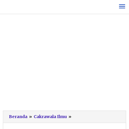
Lewati
ke
konten
Selamat,
Beranda
»
Cakrawala Ilmu
»
Wildan
MAN