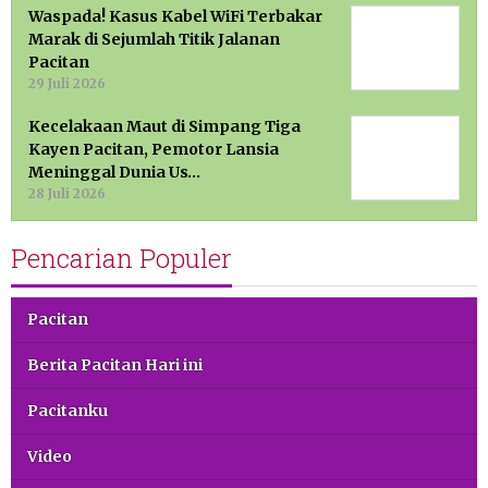
Waspada! Kasus Kabel WiFi Terbakar
Marak di Sejumlah Titik Jalanan
Pacitan
29 Juli 2026
Kecelakaan Maut di Simpang Tiga
Kayen Pacitan, Pemotor Lansia
Meninggal Dunia Us…
28 Juli 2026
Pencarian Populer
Pacitan
Berita Pacitan Hari ini
Pacitanku
Video