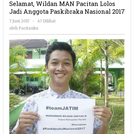
Selamat, Wildan MAN Pacitan Lolos
Pacitan
Jadi Anggota Paskibraka Nasional 2017
Lolos
Jadi
oleh
7 Juni 2017
-
47 Dilihat
Anggota
Pacitanku
oleh
Pacitanku
Paskibraka
Nasional
2017