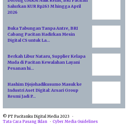
Dorong UMKM Naik Kelas, BRI Pacitan
Salurkan KUR Rp263 M hingga April
2026
Buka Tabungan Tanpa Antre, BRI
Cabang Pacitan Hadirkan Mesin
Digital CS untuk La…
Berkah Libur Nataru, Supplier Kelapa
Muda di Pacitan Kewalahan Layani
Pesanan hi…
Hashim Djojohadikusumo Masuk ke
Industri Aset Digital: Arsari Group
Resmi Jadi P…
© PT Pacitanku Digital Media 2023
Tata Cara Pasang Iklan
Cyber Media Guidelines