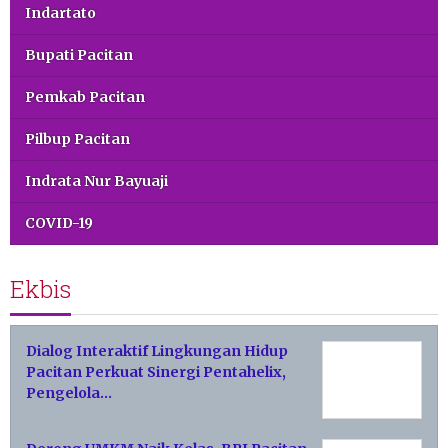
Indartato
Bupati Pacitan
Pemkab Pacitan
Pilbup Pacitan
Indrata Nur Bayuaji
COVID-19
Ekbis
Dialog Interaktif Lingkungan Hidup
Pacitan Perkuat Sinergi Pentahelix,
Pengelola…