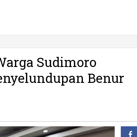
si
gkap
ga
 Warga Sudimoro
imoro
ait
Penyelundupan Benur
us
yelundupan
ur
ster