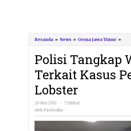
Poli
Beranda
»
News
»
Gema Jawa Timur
»
Tan
War
Polisi Tangkap
Sud
Terk
Terkait Kasus 
Kas
Pen
Ben
Lobster
Lob
oleh
29 Mei 2017
-
5 Dilihat
Pacitanku
oleh
Pacitanku