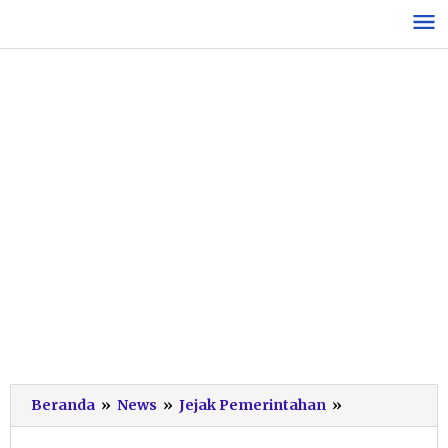
Lewati
ke
konten
Bulan
Beranda
»
News
»
Jejak Pemerintahan
»
Ramadhan
dan