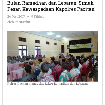
Bulan Ramadhan dan Lebaran, Simak
Lebaran,
Pesan Kewaspadaan Kapolres Pacitan
Simak
Pesan
oleh
26 Mei 2017
-
9 Dilihat
Kewaspadaa
Pacitanku
oleh
Pacitanku
Kapolres
Pacitan
Polres Pacitan menggelar Rakor Ramadhan dan Lebaran.