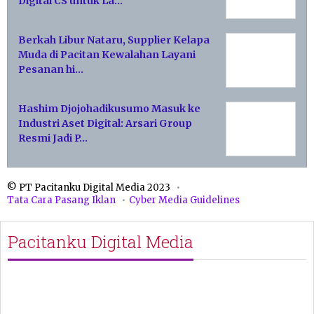
Digital CS untuk La…
Berkah Libur Nataru, Supplier Kelapa
Muda di Pacitan Kewalahan Layani
Pesanan hi…
Hashim Djojohadikusumo Masuk ke
Industri Aset Digital: Arsari Group
Resmi Jadi P…
© PT Pacitanku Digital Media 2023
Tata Cara Pasang Iklan
Cyber Media Guidelines
Pacitanku Digital Media