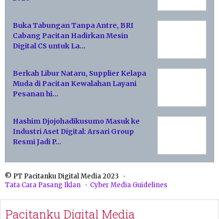
Buka Tabungan Tanpa Antre, BRI
Cabang Pacitan Hadirkan Mesin
Digital CS untuk La…
Berkah Libur Nataru, Supplier Kelapa
Muda di Pacitan Kewalahan Layani
Pesanan hi…
Hashim Djojohadikusumo Masuk ke
Industri Aset Digital: Arsari Group
Resmi Jadi P…
© PT Pacitanku Digital Media 2023
Tata Cara Pasang Iklan
Cyber Media Guidelines
Pacitanku Digital Media