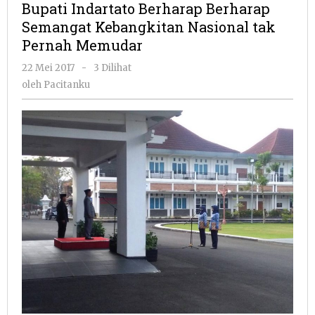
Bupati Indartato Berharap Berharap
Berharap
Semangat Kebangkitan Nasional tak
Semangat
Pernah Memudar
Kebangkitan
Nasional
oleh
22 Mei 2017
-
3 Dilihat
tak
Pacitanku
oleh
Pacitanku
Pernah
Memudar