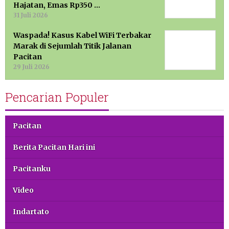
Hajatan, Emas Rp350 …
31 Juli 2026
Waspada! Kasus Kabel WiFi Terbakar
Marak di Sejumlah Titik Jalanan
Pacitan
29 Juli 2026
Pencarian Populer
Pacitan
Berita Pacitan Hari ini
Pacitanku
Video
Indartato