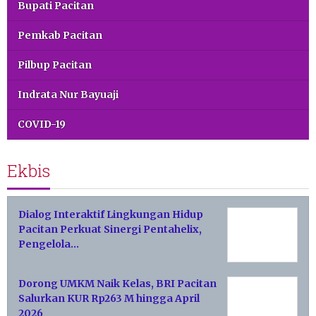
Bupati Pacitan
Pemkab Pacitan
Pilbup Pacitan
Indrata Nur Bayuaji
COVID-19
Ekbis
Dialog Interaktif Lingkungan Hidup
Pacitan Perkuat Sinergi Pentahelix,
Pengelola…
Dorong UMKM Naik Kelas, BRI Pacitan
Salurkan KUR Rp263 M hingga April
2026