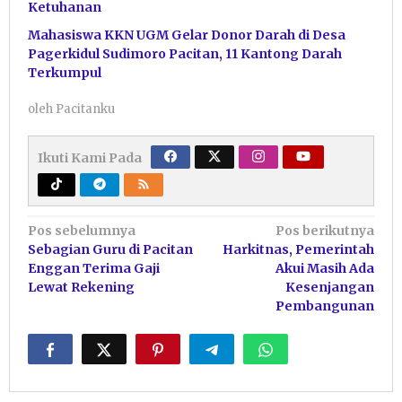
Ketuhanan
Mahasiswa KKN UGM Gelar Donor Darah di Desa
Pagerkidul Sudimoro Pacitan, 11 Kantong Darah
Terkumpul
oleh
Pacitanku
Ikuti Kami Pada
Navigasi
Pos sebelumnya
Pos berikutnya
Sebagian Guru di Pacitan
Harkitnas, Pemerintah
pos
Enggan Terima Gaji
Akui Masih Ada
Lewat Rekening
Kesenjangan
Pembangunan