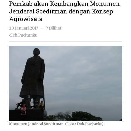
Pemkab akan Kembangkan Monumen
Monumen
Jenderal Soedirman dengan Konsep
Jenderal
Agrowisata
Soedirman
dengan
oleh
20 Januari 2017
-
7 Dilihat
Konsep
Pacitanku
oleh
Pacitanku
Agrowisata
Monumen Jenderal Soedirman. (Foto : Dok.Pacitanku)