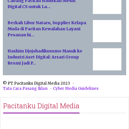
Cabang Pacitan Hadirkan Mesin
Digital CS untuk La…
Berkah Libur Nataru, Supplier Kelapa
Muda di Pacitan Kewalahan Layani
Pesanan hi…
Hashim Djojohadikusumo Masuk ke
Industri Aset Digital: Arsari Group
Resmi Jadi P…
© PT Pacitanku Digital Media 2023
Tata Cara Pasang Iklan
Cyber Media Guidelines
Pacitanku Digital Media