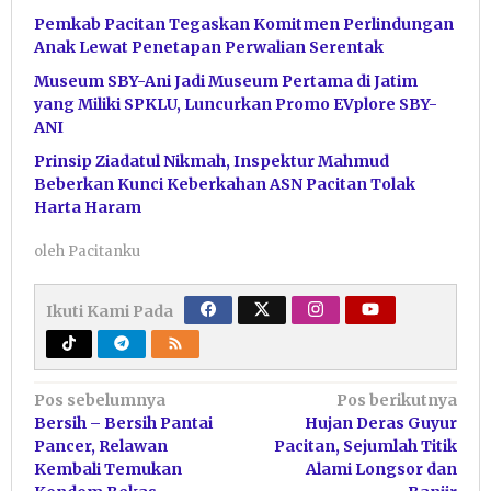
Pemkab Pacitan Tegaskan Komitmen Perlindungan
Anak Lewat Penetapan Perwalian Serentak
Museum SBY-Ani Jadi Museum Pertama di Jatim
yang Miliki SPKLU, Luncurkan Promo EVplore SBY-
ANI
Prinsip Ziadatul Nikmah, Inspektur Mahmud
Beberkan Kunci Keberkahan ASN Pacitan Tolak
Harta Haram
oleh
Pacitanku
Ikuti Kami Pada
Navigasi
Pos sebelumnya
Pos berikutnya
Bersih – Bersih Pantai
Hujan Deras Guyur
pos
Pancer, Relawan
Pacitan, Sejumlah Titik
Kembali Temukan
Alami Longsor dan