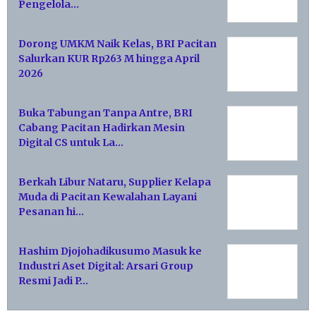
Pengelola…
Dorong UMKM Naik Kelas, BRI Pacitan
Salurkan KUR Rp263 M hingga April
2026
Buka Tabungan Tanpa Antre, BRI
Cabang Pacitan Hadirkan Mesin
Digital CS untuk La…
Berkah Libur Nataru, Supplier Kelapa
Muda di Pacitan Kewalahan Layani
Pesanan hi…
Hashim Djojohadikusumo Masuk ke
Industri Aset Digital: Arsari Group
Resmi Jadi P…