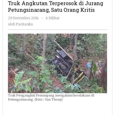
Truk Angkutan Terperosok di Jurang
di
Petungsinarang, Satu Orang Kritis
Jurang
Petungsinara
oleh
29 November 2014
-
6 Dilihat
Satu
Pacitanku
oleh
Pacitanku
Orang
Kritis
Truk Pengangkut Penumpang mengalami kecelakaan di
Petungsinarang. (Foto : Van Thony)