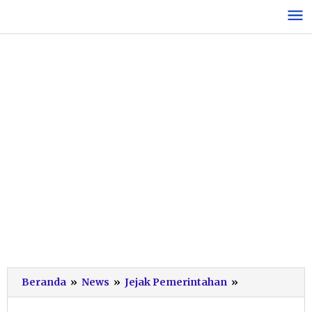
Lewati
ke
konten
Truk
Beranda
»
News
»
Jejak Pemerintahan
»
Angkutan
Terperosok