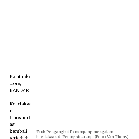
Pacitanku
.com,
BANDAR
—
Kecelakaa
n
transport
asi
kembali
Truk Pengangkut Penumpang mengalami
kecelakaan di Petungsinarang. (Foto : Van Thony)
terjadi di