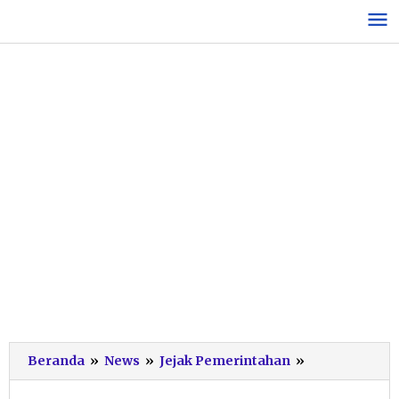
Lewati
ke
konten
Krisis
Beranda
»
News
»
Jejak Pemerintahan
»
Air
Juga