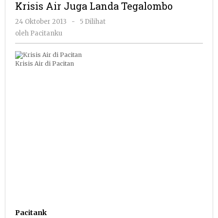
Krisis Air Juga Landa Tegalombo
Landa
Tegalombo
oleh
24 Oktober 2013
-
5 Dilihat
Pacitanku
oleh
Pacitanku
Krisis Air di Pacitan
Pacitank