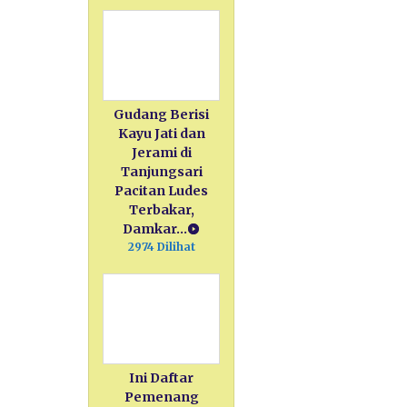
Gudang Berisi
Kayu Jati dan
Jerami di
Tanjungsari
Pacitan Ludes
Terbakar,
Damkar…
2974 Dilihat
Ini Daftar
Pemenang