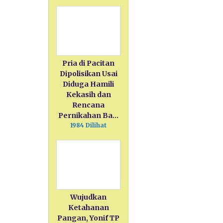
Pria di Pacitan
Dipolisikan Usai
Diduga Hamili
Kekasih dan
Rencana
Pernikahan Ba…
1984 Dilihat
Wujudkan
Ketahanan
Pangan, Yonif TP