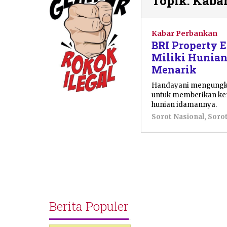
Topik:
Kaba
Kabar Perbankan
BRI Property 
Miliki Hunia
Menarik
Handayani mengungka
untuk memberikan ke
hunian idamannya.
Sorot Nasional
,
Soro
Berita Populer