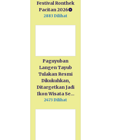
Festival Ronthek
Pacitan 2026
2883 Dilihat
Paguyuban
Langen Tayub
Tulakan Resmi
Dikukuhkan,
Ditargetkan Jadi
Ikon Wisata Se…
2473 Dilihat