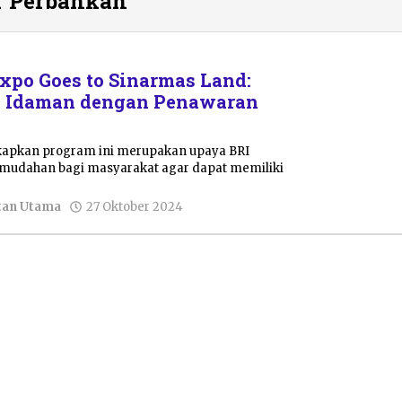
r Perbankan
Expo Goes to Sinarmas Land:
n Idaman dengan Penawaran
pkan program ini merupakan upaya BRI
mudahan bagi masyarakat agar dapat memiliki
oleh
tan Utama
27 Oktober 2024
Dwi
Purnawan