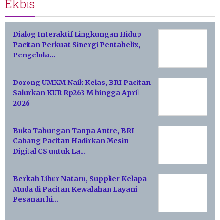
Ekbis
Dialog Interaktif Lingkungan Hidup
Pacitan Perkuat Sinergi Pentahelix,
Pengelola…
Dorong UMKM Naik Kelas, BRI Pacitan
Salurkan KUR Rp263 M hingga April
2026
Buka Tabungan Tanpa Antre, BRI
Cabang Pacitan Hadirkan Mesin
Digital CS untuk La…
Berkah Libur Nataru, Supplier Kelapa
Muda di Pacitan Kewalahan Layani
Pesanan hi…