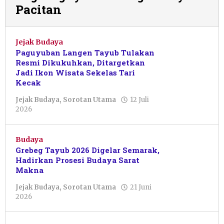
Pacitan
Jejak Budaya
Paguyuban Langen Tayub Tulakan
Resmi Dikukuhkan, Ditargetkan
Jadi Ikon Wisata Sekelas Tari
Kecak
Jejak Budaya
,
Sorotan Utama
12 Juli
oleh
2026
Febriani
Cahyaningtias
Budaya
Grebeg Tayub 2026 Digelar Semarak,
Hadirkan Prosesi Budaya Sarat
Makna
Jejak Budaya
,
Sorotan Utama
21 Juni
oleh
2026
Nur
Azizah