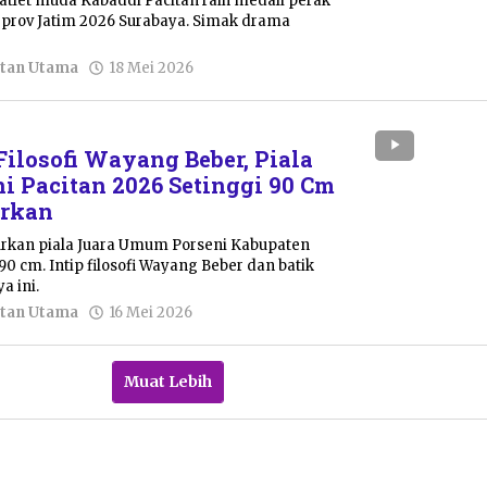
 atlet muda Kabaddi Pacitan raih medali perak
rprov Jatim 2026 Surabaya. Simak drama
oleh
tan Utama
18 Mei 2026
Pacitanku
losofi Wayang Beber, Piala
ni Pacitan 2026 Setinggi 90 Cm
urkan
urkan piala Juara Umum Porseni Kabupaten
90 cm. Intip filosofi Wayang Beber dan batik
a ini.
oleh
tan Utama
16 Mei 2026
Sulthan
Shalahuddin
Muat Lebih