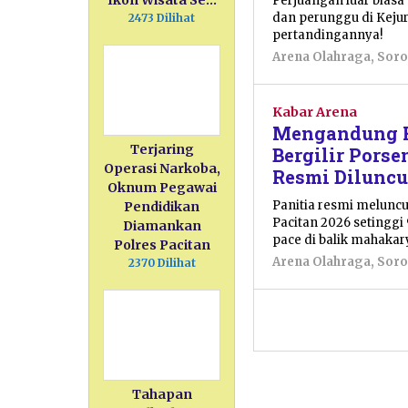
Ikon Wisata Se…
Perjuangan luar biasa
dan perunggu di Keju
2473 Dilihat
pertandingannya!
Arena Olahraga
,
Soro
Kabar Arena
Mengandung Fi
Terjaring
Bergilir Porse
Operasi Narkoba,
Resmi Dilunc
Oknum Pegawai
Panitia resmi melunc
Pendidikan
Pacitan 2026 setinggi 
Diamankan
pace di balik mahakary
Polres Pacitan
Arena Olahraga
,
Soro
2370 Dilihat
Tahapan