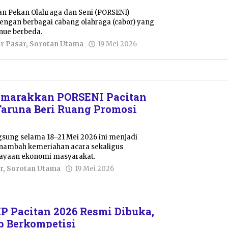
an Pekan Olahraga dan Seni (PORSENI)
engan berbagai cabang olahraga (cabor) yang
enue berbeda.
oleh
r Pasar
,
Sorotan Utama
19 Mei 2026
Nur
Azizah
Semarakkan PORSENI Pacitan
Taruna Beri Ruang Promosi
gsung selama 18–21 Mei 2026 ini menjadi
enambah kemeriahan acara sekaligus
yaan ekonomi masyarakat.
oleh
r
,
Sorotan Utama
19 Mei 2026
Nur
Azizah
P Pacitan 2026 Resmi Dibuka,
ap Berkompetisi