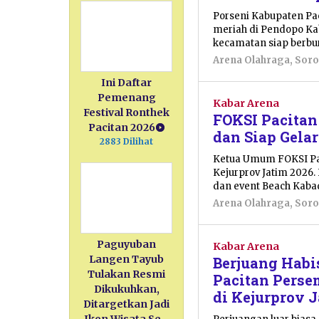
Porseni Kabupaten Pa
meriah di Pendopo Kab
kecamatan siap berbur
Arena Olahraga
,
Soro
Ini Daftar
Pemenang
Kabar Arena
Festival Ronthek
FOKSI Pacitan
Pacitan 2026
dan Siap Gela
2883 Dilihat
Ketua Umum FOKSI Pac
Kejurprov Jatim 2026. 
dan event Beach Kaba
Arena Olahraga
,
Soro
Paguyuban
Kabar Arena
Langen Tayub
Berjuang Habi
Tulakan Resmi
Pacitan Pers
Dikukuhkan,
di Kejurprov 
Ditargetkan Jadi