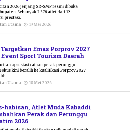
citan 2026 jenjang SD-SMP resmi dibuka
upaten. Sebanyak 2.378 atlet dari 12
u prestasi.
oleh
tan Utama
19 Mei 2026
Pacitanku
 Targetkan Emas Porprov 2027
r Event Sport Tourism Daerah
itan apresiasi raihan perak-perunggu
Fokus kini beralih ke kualifikasi Porprov 2027
ddi.
oleh
tan Utama
18 Mei 2026
Pacitanku
s-habisan, Atlet Muda Kabaddi
embahkan Perak dan Perunggu
Jatim 2026