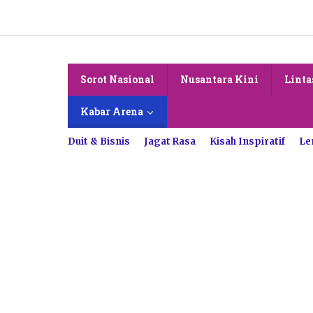
Lewati
ke
konten
Sorot Nasional
Nusantara Kini
Linta
Kabar Arena
Duit & Bisnis
Jagat Rasa
Kisah Inspiratif
Le