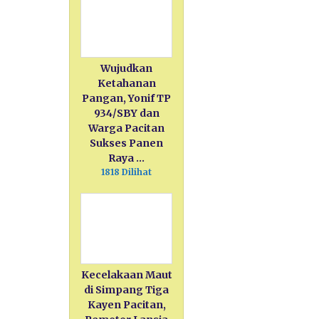
Wujudkan
Ketahanan
Pangan, Yonif TP
934/SBY dan
Warga Pacitan
Sukses Panen
Raya …
1818 Dilihat
Kecelakaan Maut
di Simpang Tiga
Kayen Pacitan,