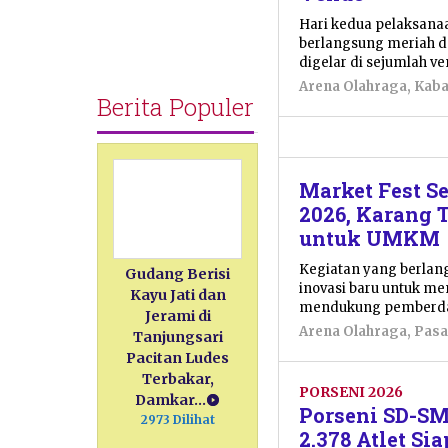
Hari kedua pelaksana
berlangsung meriah d
digelar di sejumlah v
Arena Olahraga
,
Kaba
Berita Populer
Market Fest 
2026, Karang 
untuk UMKM
Kegiatan yang berlan
Gudang Berisi
inovasi baru untuk m
Kayu Jati dan
mendukung pemberda
Jerami di
Arena Olahraga
,
Pasa
Tanjungsari
Pacitan Ludes
Terbakar,
PORSENI 2026
Damkar…
Porseni SD-SM
2973 Dilihat
2.378 Atlet Si