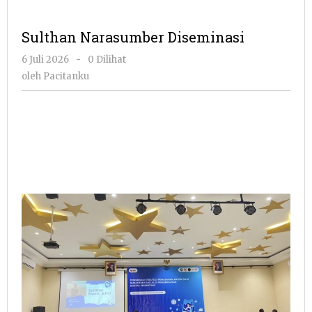
Sulthan Narasumber Diseminasi
oleh
6 Juli 2026
-
0 Dilihat
Pacitanku
oleh
Pacitanku