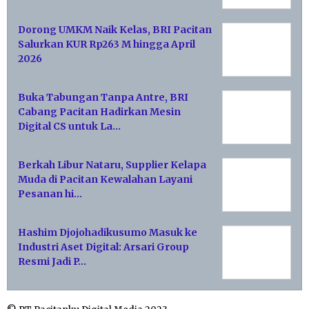
Dorong UMKM Naik Kelas, BRI Pacitan
Salurkan KUR Rp263 M hingga April
2026
Buka Tabungan Tanpa Antre, BRI
Cabang Pacitan Hadirkan Mesin
Digital CS untuk La…
Berkah Libur Nataru, Supplier Kelapa
Muda di Pacitan Kewalahan Layani
Pesanan hi…
Hashim Djojohadikusumo Masuk ke
Industri Aset Digital: Arsari Group
Resmi Jadi P…