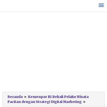
Lewati
ke
konten
Beranda
»
Kemenpar RI Bekali Pelaku Wisata
Sulthan
Pacitan dengan Strategi Digital Marketing
»
Narasumbe