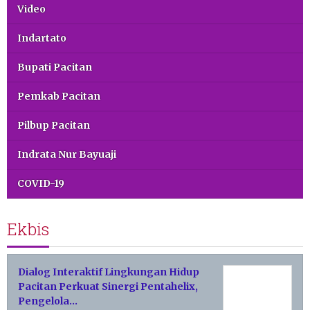
Video
Indartato
Bupati Pacitan
Pemkab Pacitan
Pilbup Pacitan
Indrata Nur Bayuaji
COVID-19
Ekbis
Dialog Interaktif Lingkungan Hidup
Pacitan Perkuat Sinergi Pentahelix,
Pengelola…