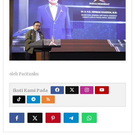
oleh
Pacitanku
Ikuti Kami Pada