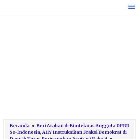
Lewati
ke
konten
Beranda
»
Beri Arahan di Bimteknas Anggota DPRD
Se-Indonesia, AHY Instruksikan Fraksi Demokrat di
Bimteknas
Daerah Terus Perjuangkan Aspirasi Rakyat
»