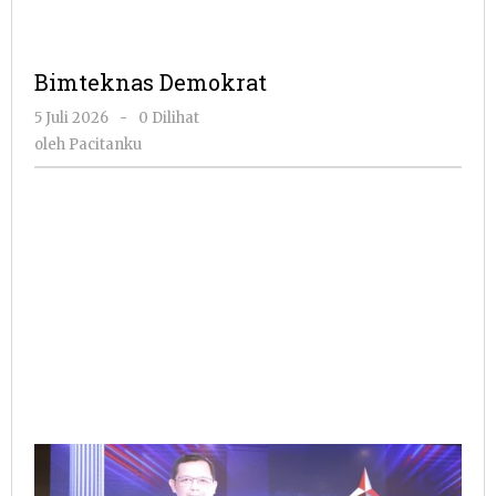
Bimteknas Demokrat
oleh
5 Juli 2026
-
0 Dilihat
Pacitanku
oleh
Pacitanku