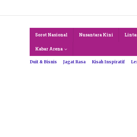
Lewati
ke
konten
Sorot Nasional
Nusantara Kini
Linta
Kabar Arena
Duit & Bisnis
Jagat Rasa
Kisah Inspiratif
Le