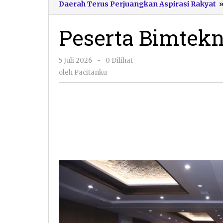
Daerah Terus Perjuangkan Aspirasi Rakyat
Peserta Bimtek
oleh
5 Juli 2026
-
0 Dilihat
Pacitanku
oleh
Pacitanku