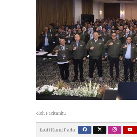
oleh
Pacitanku
Ikuti Kami Pada