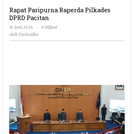
Raperda
Rapat Paripurna Raperda Pilkades
Pilkades
DPRD Pacitan
DPRD
Pacitan
oleh
14 Juni 2026
-
0 Dilihat
Pacitanku
oleh
Pacitanku