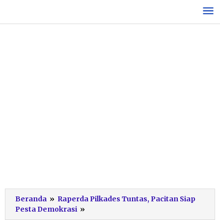
Lewati
ke
konten
Beranda
»
Raperda Pilkades Tuntas, Pacitan Siap
Rapat
Pesta Demokrasi
»
Paripurna