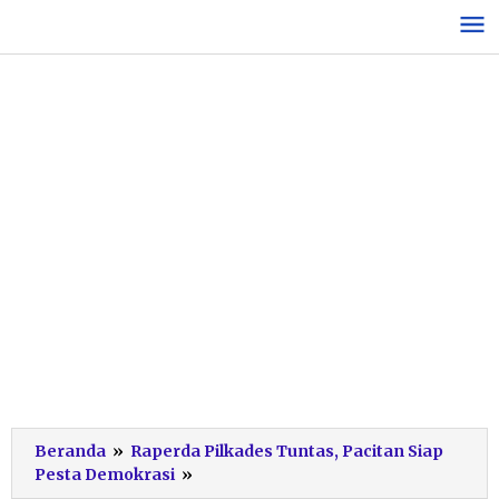
Lewati
ke
konten
Beranda
»
Raperda Pilkades Tuntas, Pacitan Siap
Pembahasan
Pesta Demokrasi
»
Raperda