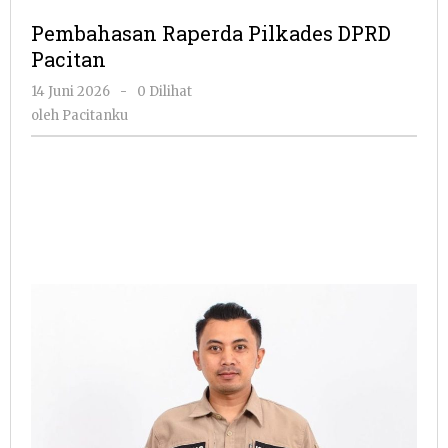
Pilkades
Pembahasan Raperda Pilkades DPRD
DPRD
Pacitan
Pacitan
oleh
14 Juni 2026
-
0 Dilihat
Pacitanku
oleh
Pacitanku