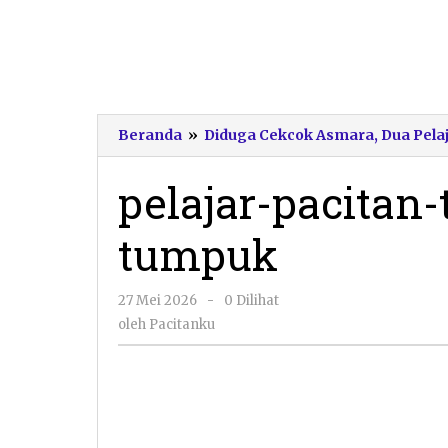
Beranda
»
Diduga Cekcok Asmara, Dua Pelaj
pelajar-pacitan-
tumpuk
oleh
27 Mei 2026
-
0 Dilihat
Pacitanku
oleh
Pacitanku