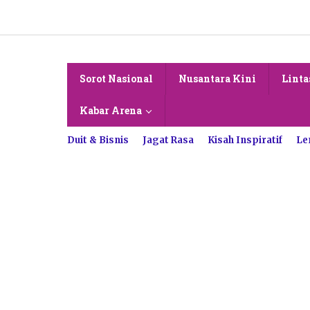
Lewati
ke
konten
Sorot Nasional
Nusantara Kini
Linta
Kabar Arena
Duit & Bisnis
Jagat Rasa
Kisah Inspiratif
Le