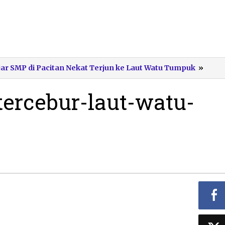
pelaj
ar SMP di Pacitan Nekat Terjun ke Laut Watu Tumpuk
»
pacit
terce
tercebur-laut-watu-
laut-
watu
tump