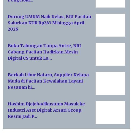
Pengelola…
Dorong UMKM Naik Kelas, BRI Pacitan
Salurkan KUR Rp263 M hingga April
2026
Buka Tabungan Tanpa Antre, BRI
Cabang Pacitan Hadirkan Mesin
Digital CS untuk La…
Berkah Libur Nataru, Supplier Kelapa
Muda di Pacitan Kewalahan Layani
Pesanan hi…
Hashim Djojohadikusumo Masuk ke
Industri Aset Digital: Arsari Group
Resmi Jadi P…