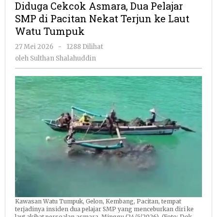
Diduga Cekcok Asmara, Dua Pelajar
Dua
SMP di Pacitan Nekat Terjun ke Laut
Pelajar
Watu Tumpuk
SMP
di
oleh
27 Mei 2026
-
1288 Dilihat
Pacitan
Sulthan
oleh
Sulthan Shalahuddin
Nekat
Shalahuddin
Terjun
ke
Laut
Watu
Tumpuk
Kawasan Watu Tumpuk, Gelon, Kembang, Pacitan, tempat
terjadinya insiden dua pelajar SMP yang menceburkan diri ke
laut akibat persoalan asmara, Minggu (24/5/2026). (Foto: Dok.