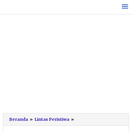
Lewati
ke
konten
Diduga
Beranda
»
Lintas Peristiwa
»
Cekcok
Asmara,