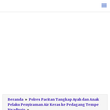
Lewati
ke
konten
Beranda
»
Polres Pacitan Tangkap Ayah dan Anak
Pelaku Penyiraman Air Keras ke Pedagang Tempe
kapolres-
Ngadirojo
»