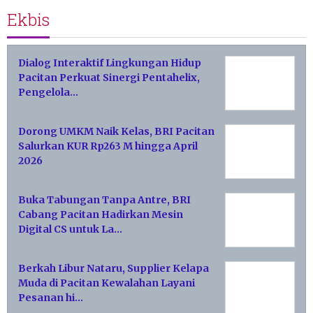
Ekbis
Dialog Interaktif Lingkungan Hidup
Pacitan Perkuat Sinergi Pentahelix,
Pengelola…
Dorong UMKM Naik Kelas, BRI Pacitan
Salurkan KUR Rp263 M hingga April
2026
Buka Tabungan Tanpa Antre, BRI
Cabang Pacitan Hadirkan Mesin
Digital CS untuk La…
Berkah Libur Nataru, Supplier Kelapa
Muda di Pacitan Kewalahan Layani
Pesanan hi…