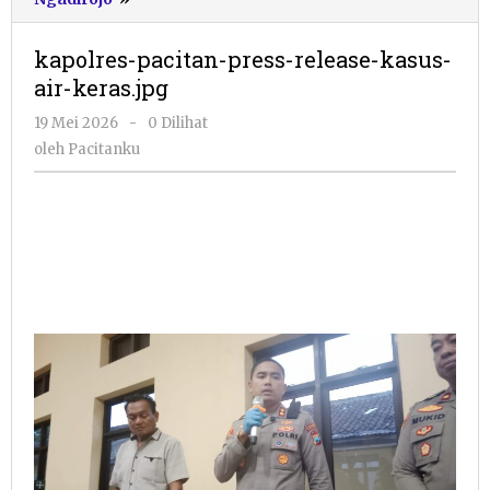
pacitan-
press-
kapolres-pacitan-press-release-kasus-
release-
air-keras.jpg
kasus-
air-
oleh
19 Mei 2026
-
0 Dilihat
keras.jpg
Pacitanku
oleh
Pacitanku