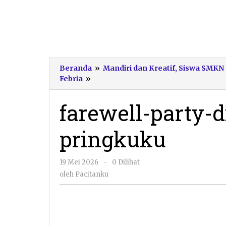
Beranda
»
Mandiri dan Kreatif, Siswa SMKN
farewell-
Febria
»
party-
dies-
farewell-party-
natalis-
15-
pringkuku
smkn-
pringkuku
oleh
19 Mei 2026
-
0 Dilihat
Pacitanku
oleh
Pacitanku