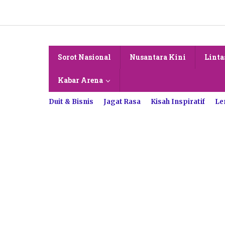
Lewati
ke
konten
Sorot Nasional
Nusantara Kini
Linta
Kabar Arena
Duit & Bisnis
Jagat Rasa
Kisah Inspiratif
Le