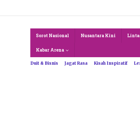
Lewati
ke
konten
Sorot Nasional
Nusantara Kini
Linta
Kabar Arena
Duit & Bisnis
Jagat Rasa
Kisah Inspiratif
Le