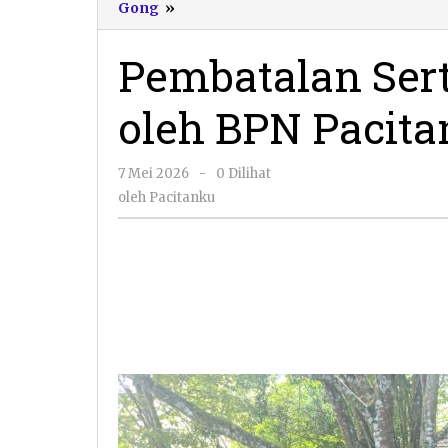
Pembatalan
Gong
»
Sertifikat
Tanah
Pembatalan Sert
Goa
Gong
oleh BPN Pacita
oleh
BPN
Pacitan
oleh
7 Mei 2026
-
0 Dilihat
Pacitanku
oleh
Pacitanku