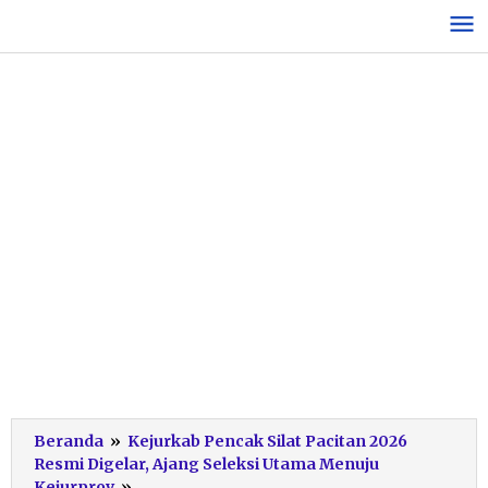
Lewati
ke
konten
Beranda
»
Kejurkab Pencak Silat Pacitan 2026
Resmi Digelar, Ajang Seleksi Utama Menuju
Pembukaan
Kejurprov
»