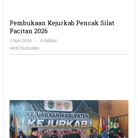
Pembukaan Kejurkab Pencak Silat
Pacitan 2026
oleh
3 Mei 2026
-
0 Dilihat
Pacitanku
oleh
Pacitanku