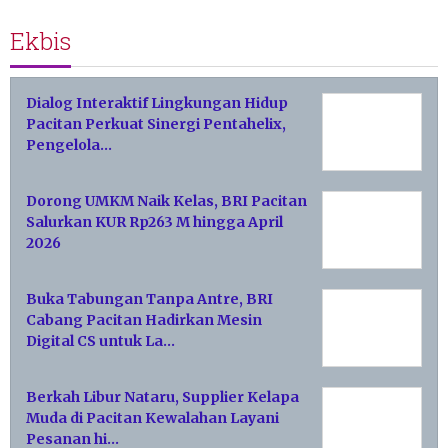
Ekbis
Dialog Interaktif Lingkungan Hidup
Pacitan Perkuat Sinergi Pentahelix,
Pengelola…
Dorong UMKM Naik Kelas, BRI Pacitan
Salurkan KUR Rp263 M hingga April
2026
Buka Tabungan Tanpa Antre, BRI
Cabang Pacitan Hadirkan Mesin
Digital CS untuk La…
Berkah Libur Nataru, Supplier Kelapa
Muda di Pacitan Kewalahan Layani
Pesanan hi…