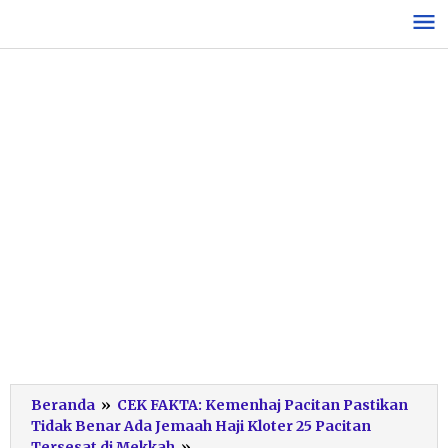
Lewati
ke
konten
Beranda
»
CEK FAKTA: Kemenhaj Pacitan Pastikan
Tidak Benar Ada Jemaah Haji Kloter 25 Pacitan
tangkapan-
Tersesat di Mekkah
»