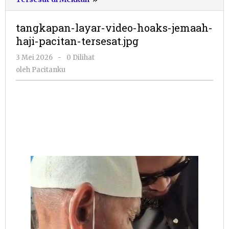
layar-
video-
tangkapan-layar-video-hoaks-jemaah-
hoaks-
haji-pacitan-tersesat.jpg
jemaah-
haji-
oleh
3 Mei 2026
-
0 Dilihat
pacitan-
Pacitanku
oleh
Pacitanku
tersesat.jpg