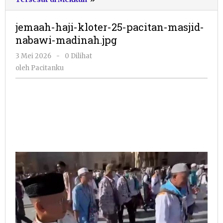
haji-
kloter-
jemaah-haji-kloter-25-pacitan-masjid-
25-
nabawi-madinah.jpg
pacitan-
masjid-
oleh
3 Mei 2026
-
0 Dilihat
nabawi-
Pacitanku
oleh
Pacitanku
madinah.jpg