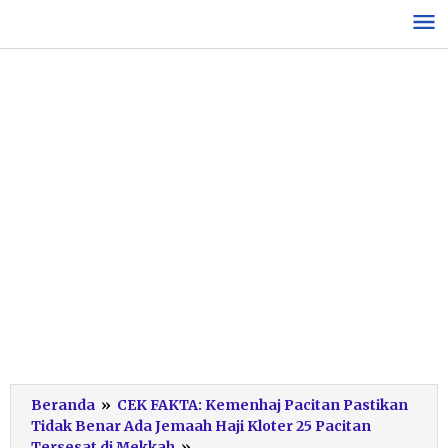
Lewati
ke
konten
Beranda
»
CEK FAKTA: Kemenhaj Pacitan Pastikan
Tidak Benar Ada Jemaah Haji Kloter 25 Pacitan
jemaah-
Tersesat di Mekkah
»