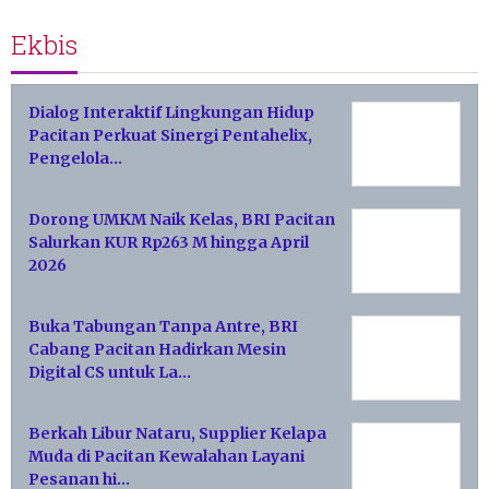
Ekbis
Dialog Interaktif Lingkungan Hidup
Pacitan Perkuat Sinergi Pentahelix,
Pengelola…
Dorong UMKM Naik Kelas, BRI Pacitan
Salurkan KUR Rp263 M hingga April
2026
Buka Tabungan Tanpa Antre, BRI
Cabang Pacitan Hadirkan Mesin
Digital CS untuk La…
Berkah Libur Nataru, Supplier Kelapa
Muda di Pacitan Kewalahan Layani
Pesanan hi…