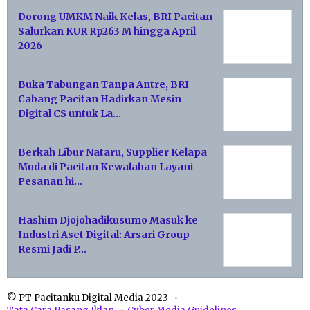
Dorong UMKM Naik Kelas, BRI Pacitan
Salurkan KUR Rp263 M hingga April
2026
Buka Tabungan Tanpa Antre, BRI
Cabang Pacitan Hadirkan Mesin
Digital CS untuk La…
Berkah Libur Nataru, Supplier Kelapa
Muda di Pacitan Kewalahan Layani
Pesanan hi…
Hashim Djojohadikusumo Masuk ke
Industri Aset Digital: Arsari Group
Resmi Jadi P…
© PT Pacitanku Digital Media 2023