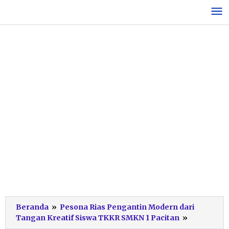
Lewati
ke
konten
Beranda
»
Pesona Rias Pengantin Modern dari
Fashion
Tangan Kreatif Siswa TKKR SMKN 1 Pacitan
»
Show