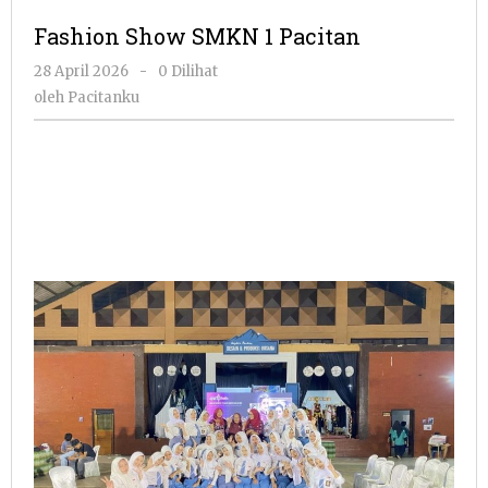
SMKN
Fashion Show SMKN 1 Pacitan
1
Pacitan
oleh
28 April 2026
-
0 Dilihat
Pacitanku
oleh
Pacitanku