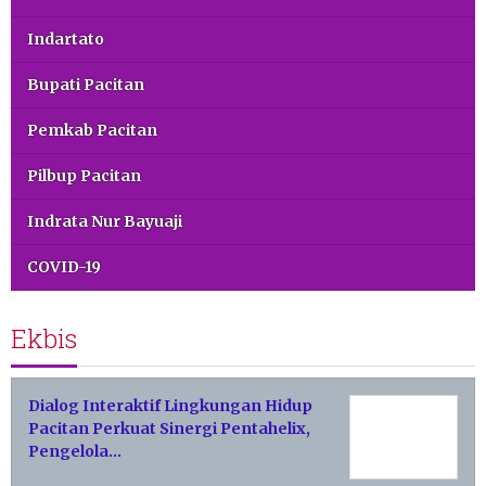
Indartato
Bupati Pacitan
Pemkab Pacitan
Pilbup Pacitan
Indrata Nur Bayuaji
COVID-19
Ekbis
Dialog Interaktif Lingkungan Hidup
Pacitan Perkuat Sinergi Pentahelix,
Pengelola…