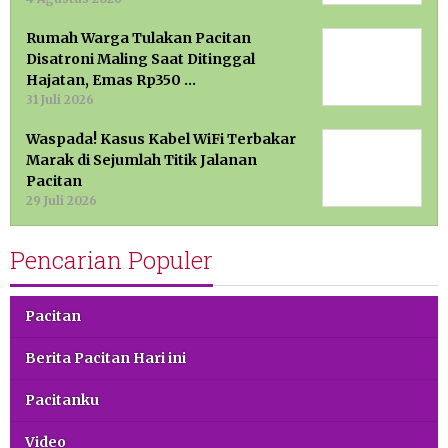
Rumah Warga Tulakan Pacitan
Disatroni Maling Saat Ditinggal
Hajatan, Emas Rp350 …
31 Juli 2026
Waspada! Kasus Kabel WiFi Terbakar
Marak di Sejumlah Titik Jalanan
Pacitan
29 Juli 2026
Pencarian Populer
Pacitan
Berita Pacitan Hari ini
Pacitanku
Video