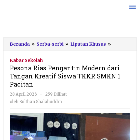
Lewati
ke
konten
Pesona
Beranda
»
Serba-serbi
»
Liputan Khusus
»
Rias
Pengantin
Kabar Sekolah
Modern
Pesona Rias Pengantin Modern dari
dari
Tangan Kreatif Siswa TKKR SMKN 1
Tangan
Pacitan
Kreatif
Siswa
oleh
28 April 2026
-
259 Dilihat
TKKR
Sulthan
oleh
Sulthan Shalahuddin
SMKN
Shalahuddin
1
Pacitan