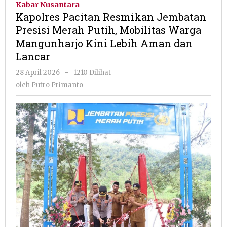
Kabar Nusantara
Jembatan
Kapolres Pacitan Resmikan Jembatan
Presisi
Presisi Merah Putih, Mobilitas Warga
Merah
Mangunharjo Kini Lebih Aman dan
Putih,
Mobilitas
Lancar
Warga
oleh
28 April 2026
-
1210 Dilihat
Mangunharjo
Putro
Kini
oleh
Putro Primanto
Primanto
Lebih
Aman
dan
Lancar