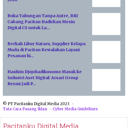
Buka Tabungan Tanpa Antre, BRI
Cabang Pacitan Hadirkan Mesin
Digital CS untuk La…
Berkah Libur Nataru, Supplier Kelapa
Muda di Pacitan Kewalahan Layani
Pesanan hi…
Hashim Djojohadikusumo Masuk ke
Industri Aset Digital: Arsari Group
Resmi Jadi P…
© PT Pacitanku Digital Media 2023
Tata Cara Pasang Iklan
Cyber Media Guidelines
Pacitanku Digital Media