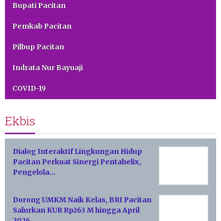
Bupati Pacitan
Pemkab Pacitan
Pilbup Pacitan
Indrata Nur Bayuaji
COVID-19
Ekbis
Dialog Interaktif Lingkungan Hidup
Pacitan Perkuat Sinergi Pentahelix,
Pengelola…
Dorong UMKM Naik Kelas, BRI Pacitan
Salurkan KUR Rp263 M hingga April
2026