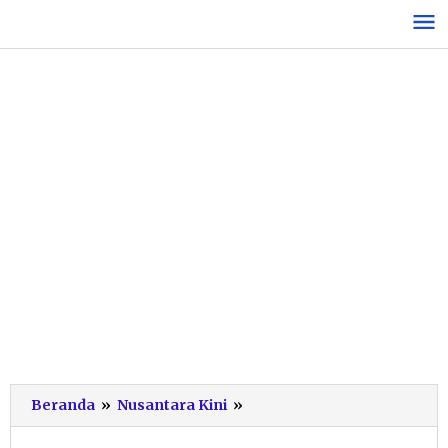
Lewati
ke
konten
Kapolres
Beranda
»
Nusantara Kini
»
Pacitan
Resmikan