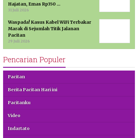
Hajatan, Emas Rp350 …
31 Juli 2026
Waspada! Kasus Kabel WiFi Terbakar
Marak di Sejumlah Titik Jalanan
Pacitan
29 Juli 2026
Pencarian Populer
Pacitan
Berita Pacitan Hari ini
Pacitanku
Video
Indartato