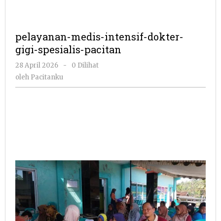
pelayanan-medis-intensif-dokter-
gigi-spesialis-pacitan
oleh
28 April 2026
-
0 Dilihat
Pacitanku
oleh
Pacitanku