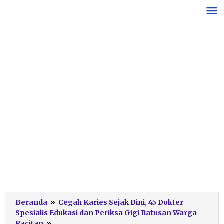
Lewati
ke
konten
Beranda
»
Cegah Karies Sejak Dini, 45 Dokter
Spesialis Edukasi dan Periksa Gigi Ratusan Warga
pelayanan-
Pacitan
»