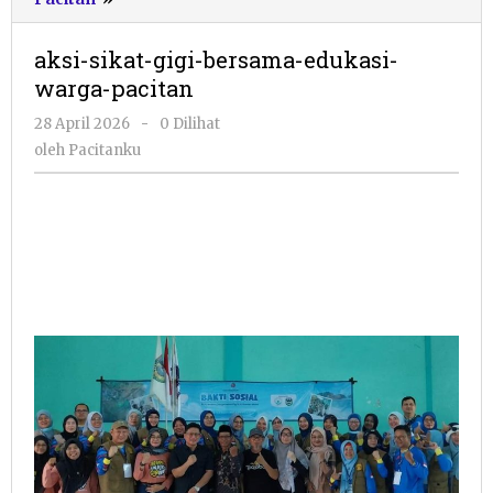
sikat-
gigi-
aksi-sikat-gigi-bersama-edukasi-
bersama-
warga-pacitan
edukasi-
warga-
oleh
28 April 2026
-
0 Dilihat
pacitan
Pacitanku
oleh
Pacitanku