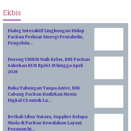
Ekbis
Dialog Interaktif Lingkungan Hidup
Pacitan Perkuat Sinergi Pentahelix,
Pengelola…
Dorong UMKM Naik Kelas, BRI Pacitan
Salurkan KUR Rp263 M hingga April
2026
Buka Tabungan Tanpa Antre, BRI
Cabang Pacitan Hadirkan Mesin
Digital CS untuk La…
Berkah Libur Nataru, Supplier Kelapa
Muda di Pacitan Kewalahan Layani
Pesanan hi…