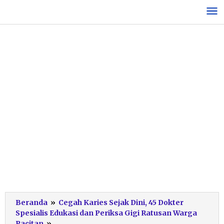
Lewati
ke
konten
Beranda
»
Cegah Karies Sejak Dini, 45 Dokter
Spesialis Edukasi dan Periksa Gigi Ratusan Warga
aksi-
Pacitan
»