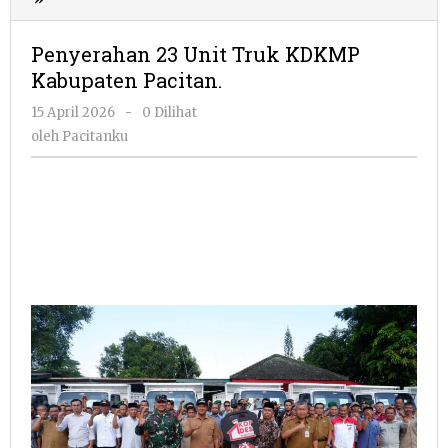
23
Unit
Penyerahan 23 Unit Truk KDKMP
Truk
Kabupaten Pacitan.
KDKMP
Kabupaten
oleh
15 April 2026
-
0 Dilihat
Pacitan.
Pacitanku
oleh
Pacitanku