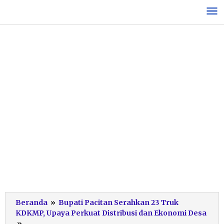
Lewati
ke
konten
Beranda
»
Bupati Pacitan Serahkan 23 Truk
KDKMP, Upaya Perkuat Distribusi dan Ekonomi Desa
Penyerahan
»