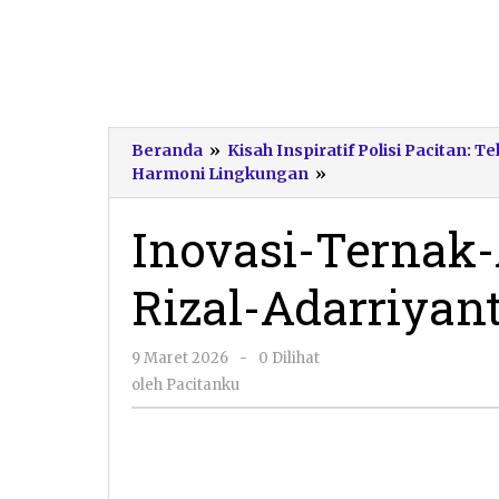
Beranda
»
Kisah Inspiratif Polisi Pacitan
Inovasi-
Harmoni Lingkungan
»
Ternak-
Ayam-
Inovasi-Ternak-
Polisi-
Pacitan-
Rizal-Adarriyan
Rizal-
Adarriyanto
oleh
9 Maret 2026
-
0 Dilihat
Pacitanku
oleh
Pacitanku