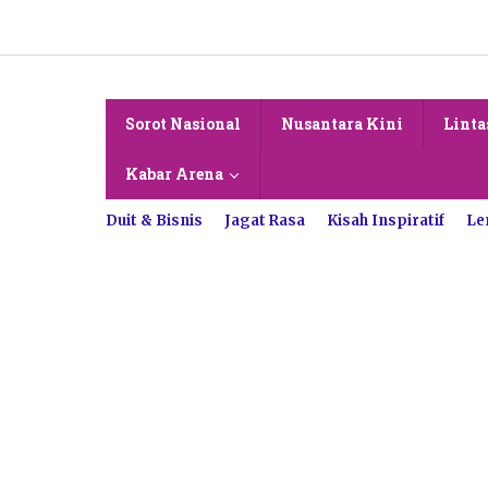
Lewati
ke
konten
Sorot Nasional
Nusantara Kini
Linta
Kabar Arena
Duit & Bisnis
Jagat Rasa
Kisah Inspiratif
Le