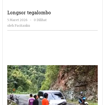
Longsor tegalombo
oleh
5 Maret 2026
-
0 Dilihat
Pacitanku
oleh
Pacitanku