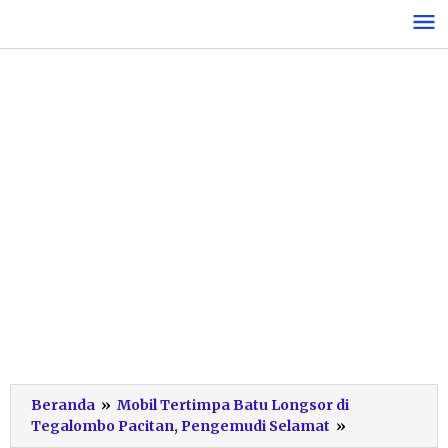
Lewati
ke
konten
Beranda
»
Mobil Tertimpa Batu Longsor di
Longsor
Tegalombo Pacitan, Pengemudi Selamat
»
tegalombo