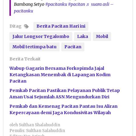
Bambang Setyo
#pacitanku
#pacitan
♬ suara asli –
pacitanku
Ditag
Berita Pacitan Hari ini
Jalur Longsor Tegalombo
Laka
Mobil
Mobil tertimpa batu
Pacitan
Berita Terkait
Wabup Gagarin Bersama Forkopimda Jajal
Ketangkasan Menembak di Lapangan Kodim
Pacitan
Pemkab Pacitan Pastikan Pelayanan Publik Tetap
Aman Usai Sejumlah ASN Mengundurkan Diri
Pemkab dan Kemenag Pacitan Pantau Isu Aliran
Kepercayaan demi Jaga Kondusivitas Wilayah
oleh
Sulthan Shalahuddin
Penulis: Sulthan Salahuddin