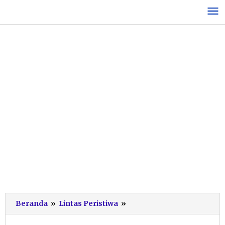
Lewati
ke
konten
Mobil
Beranda
»
Lintas Peristiwa
»
Tertimpa
Batu