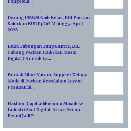
Pengelola…
Dorong UMKM Naik Kelas, BRI Pacitan
Salurkan KUR Rp263 M hingga April
2026
Buka Tabungan Tanpa Antre, BRI
Cabang Pacitan Hadirkan Mesin
Digital CS untuk La…
Berkah Libur Nataru, Supplier Kelapa
Muda di Pacitan Kewalahan Layani
Pesanan hi…
Hashim Djojohadikusumo Masuk ke
Industri Aset Digital: Arsari Group
Resmi Jadi P…