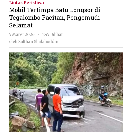
Lintas Peristiwa
Longsor
Mobil Tertimpa Batu Longsor di
di
Tegalombo Pacitan, Pengemudi
Tegalombo
Selamat
Pacitan,
Pengemudi
oleh
5 Maret 2026
-
245 Dilihat
Selamat
Sulthan
oleh
Sulthan Shalahuddin
Shalahuddin