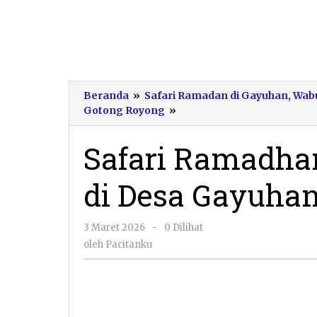
Beranda
»
Safari Ramadan di Gayuhan, Wa
Safari
Gotong Royong
»
Ramadhan
Wakil
Safari Ramadhan
Bupati
Pacitan
di Desa Gayuha
di
Desa
Gayuhan
oleh
3 Maret 2026
-
0 Dilihat
Pacitanku
oleh
Pacitanku