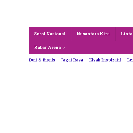
Lewati
ke
konten
Sorot Nasional
Nusantara Kini
Linta
Kabar Arena
Duit & Bisnis
Jagat Rasa
Kisah Inspiratif
Le