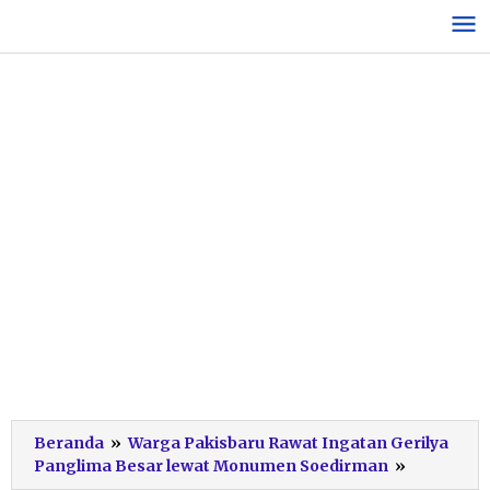
Lewati
ke
konten
Beranda
»
Warga Pakisbaru Rawat Ingatan Gerilya
Relief
Panglima Besar lewat Monumen Soedirman
»
Perjalana