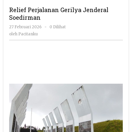
Gerilya
Relief Perjalanan Gerilya Jenderal
Jenderal
Soedirman
Soedirma
oleh
27 Februari 2026
-
0 Dilihat
Pacitanku
oleh
Pacitanku