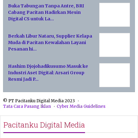
Buka Tabungan Tanpa Antre, BRI
Cabang Pacitan Hadirkan Mesin
Digital CS untuk La…
Berkah Libur Nataru, Supplier Kelapa
Muda di Pacitan Kewalahan Layani
Pesanan hi…
Hashim Djojohadikusumo Masuk ke
Industri Aset Digital: Arsari Group
Resmi Jadi P…
© PT Pacitanku Digital Media 2023
Tata Cara Pasang Iklan
Cyber Media Guidelines
Pacitanku Digital Media