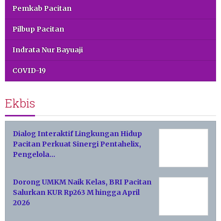
Pemkab Pacitan
Pilbup Pacitan
Indrata Nur Bayuaji
COVID-19
Ekbis
Dialog Interaktif Lingkungan Hidup
Pacitan Perkuat Sinergi Pentahelix,
Pengelola…
Dorong UMKM Naik Kelas, BRI Pacitan
Salurkan KUR Rp263 M hingga April
2026