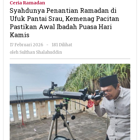
Ceria Ramadan
di
Syahdunya Penantian Ramadan di
Ufuk
Ufuk Pantai Srau, Kemenag Pacitan
Pantai
Pastikan Awal Ibadah Puasa Hari
Srau,
Kemenag
Kamis
Pacitan
oleh
17 Februari 2026
-
181 Dilihat
Pastikan
Sulthan
Awal
oleh
Sulthan Shalahuddin
Shalahuddin
Ibadah
Puasa
Hari
Kamis