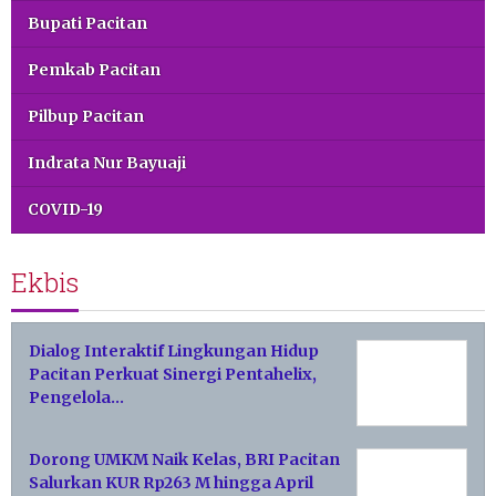
Bupati Pacitan
Pemkab Pacitan
Pilbup Pacitan
Indrata Nur Bayuaji
COVID-19
Ekbis
Dialog Interaktif Lingkungan Hidup
Pacitan Perkuat Sinergi Pentahelix,
Pengelola…
Dorong UMKM Naik Kelas, BRI Pacitan
Salurkan KUR Rp263 M hingga April