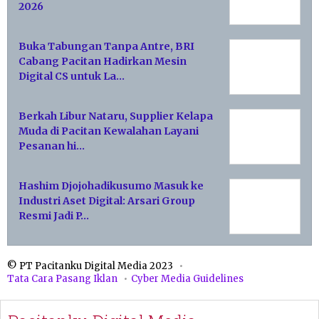
2026
Buka Tabungan Tanpa Antre, BRI
Cabang Pacitan Hadirkan Mesin
Digital CS untuk La…
Berkah Libur Nataru, Supplier Kelapa
Muda di Pacitan Kewalahan Layani
Pesanan hi…
Hashim Djojohadikusumo Masuk ke
Industri Aset Digital: Arsari Group
Resmi Jadi P…
© PT Pacitanku Digital Media 2023
Tata Cara Pasang Iklan
Cyber Media Guidelines