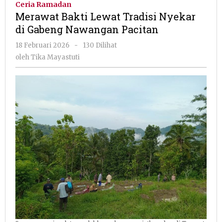
Ceria Ramadan
Tradisi
Merawat Bakti Lewat Tradisi Nyekar
Nyekar
di Gabeng Nawangan Pacitan
di
Gabeng
oleh
18 Februari 2026
-
130 Dilihat
Nawangan
Tika
oleh
Tika Mayastuti
Pacitan
Mayastuti