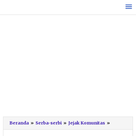
Lewati
ke
konten
Merawat
Beranda
»
Serba-serbi
»
Jejak Komunitas
»
Bakti
Lewat