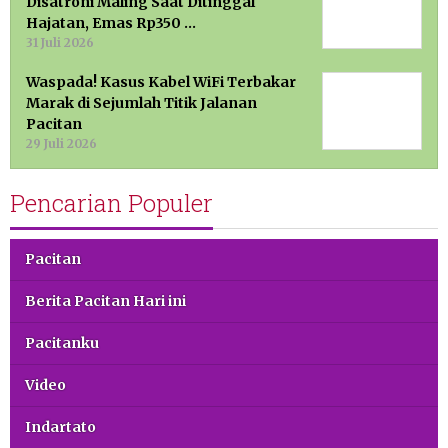
Disatroni Maling Saat Ditinggal
Hajatan, Emas Rp350 …
31 Juli 2026
Waspada! Kasus Kabel WiFi Terbakar
Marak di Sejumlah Titik Jalanan
Pacitan
29 Juli 2026
Pencarian Populer
Pacitan
Berita Pacitan Hari ini
Pacitanku
Video
Indartato