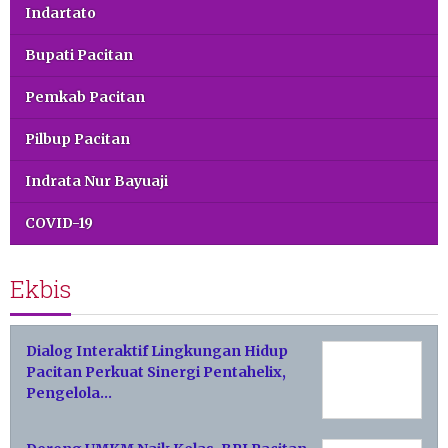
Indartato
Bupati Pacitan
Pemkab Pacitan
Pilbup Pacitan
Indrata Nur Bayuaji
COVID-19
Ekbis
Dialog Interaktif Lingkungan Hidup
Pacitan Perkuat Sinergi Pentahelix,
Pengelola…