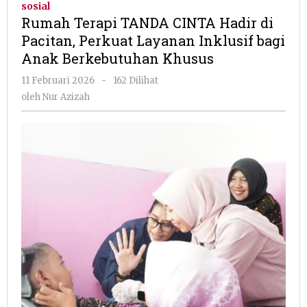
sosial
CINTA
Rumah Terapi TANDA CINTA Hadir di
Hadir
Pacitan, Perkuat Layanan Inklusif bagi
di
Anak Berkebutuhan Khusus
Pacitan,
Perkuat
oleh
11 Februari 2026
-
162 Dilihat
Layanan
Nur
oleh
Nur Azizah
Inklusif
Azizah
bagi
Anak
Berkebutuhan
Khusus