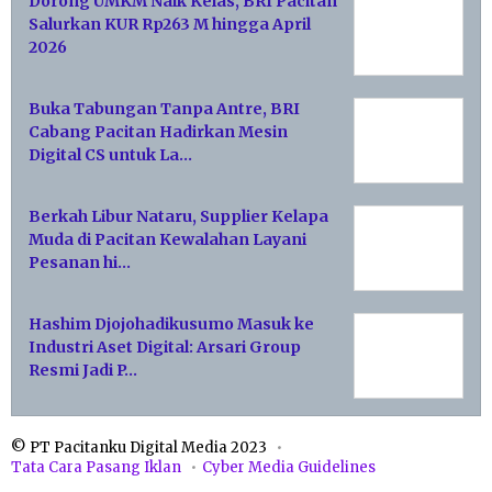
Dorong UMKM Naik Kelas, BRI Pacitan
Salurkan KUR Rp263 M hingga April
2026
Buka Tabungan Tanpa Antre, BRI
Cabang Pacitan Hadirkan Mesin
Digital CS untuk La…
Berkah Libur Nataru, Supplier Kelapa
Muda di Pacitan Kewalahan Layani
Pesanan hi…
Hashim Djojohadikusumo Masuk ke
Industri Aset Digital: Arsari Group
Resmi Jadi P…
© PT Pacitanku Digital Media 2023
Tata Cara Pasang Iklan
Cyber Media Guidelines