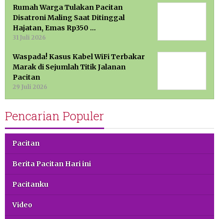
Rumah Warga Tulakan Pacitan
Disatroni Maling Saat Ditinggal
Hajatan, Emas Rp350 …
31 Juli 2026
Waspada! Kasus Kabel WiFi Terbakar
Marak di Sejumlah Titik Jalanan
Pacitan
29 Juli 2026
Pencarian Populer
Pacitan
Berita Pacitan Hari ini
Pacitanku
Video