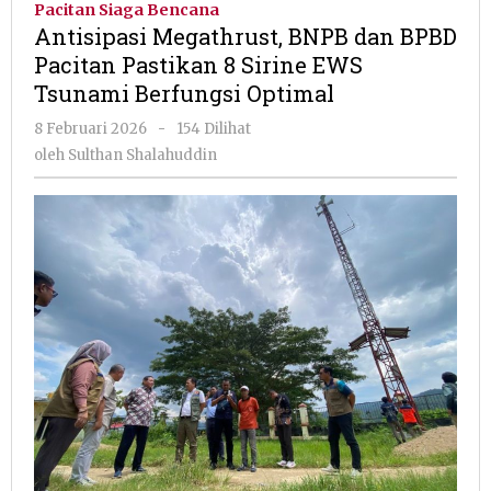
Pacitan Siaga Bencana
dan
Antisipasi Megathrust, BNPB dan BPBD
BPBD
Pacitan Pastikan 8 Sirine EWS
Pacitan
Tsunami Berfungsi Optimal
Pastikan
8
oleh
8 Februari 2026
-
154 Dilihat
Sirine
Sulthan
oleh
Sulthan Shalahuddin
EWS
Shalahuddin
Tsunami
Berfungsi
Optimal