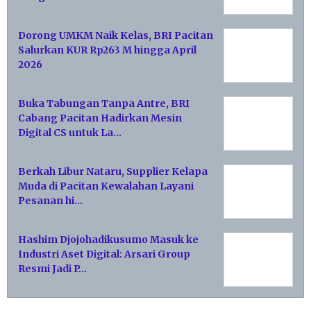
Dorong UMKM Naik Kelas, BRI Pacitan
Salurkan KUR Rp263 M hingga April
2026
Buka Tabungan Tanpa Antre, BRI
Cabang Pacitan Hadirkan Mesin
Digital CS untuk La…
Berkah Libur Nataru, Supplier Kelapa
Muda di Pacitan Kewalahan Layani
Pesanan hi…
Hashim Djojohadikusumo Masuk ke
Industri Aset Digital: Arsari Group
Resmi Jadi P…