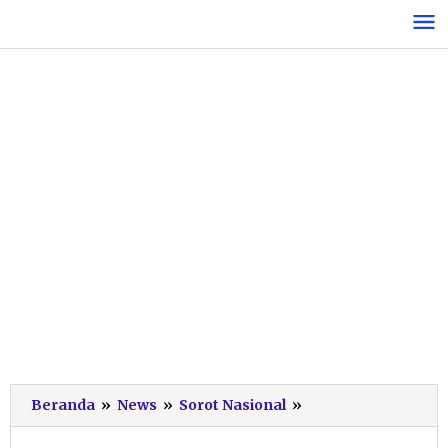
Lewati
ke
konten
Antisipasi
Beranda
»
News
»
Sorot Nasional
»
Megathrust,
BNPB