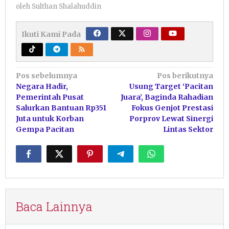
oleh
Sulthan Shalahuddin
Ikuti Kami Pada
Navigasi
Pos sebelumnya
Pos berikutnya
Negara Hadir,
Usung Target ‘Pacitan
pos
Pemerintah Pusat
Juara’, Baginda Rahadian
Salurkan Bantuan Rp351
Fokus Genjot Prestasi
Juta untuk Korban
Porprov Lewat Sinergi
Gempa Pacitan
Lintas Sektor
Baca Lainnya