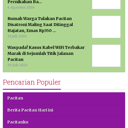
Pernikahan Ba…
4 Agustus 2026
Rumah Warga Tulakan Pacitan
Disatroni Maling Saat Ditinggal
Hajatan, Emas Rp350 …
31 Juli 2026
Waspada! Kasus Kabel WiFi Terbakar
Marak di Sejumlah Titik Jalanan
Pacitan
29 Juli 2026
Pencarian Populer
Pacitan
Berita Pacitan Hari ini
Pacitanku