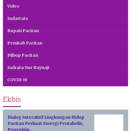
Video
Indartato
Bupati Pacitan
Pemkab Pacitan
Pilbup Pacitan
Indrata Nur Bayuaji
COVID-19
Ekbis
Dialog Interaktif Lingkungan Hidup
Pacitan Perkuat Sinergi Pentahelix,
Pengelola…