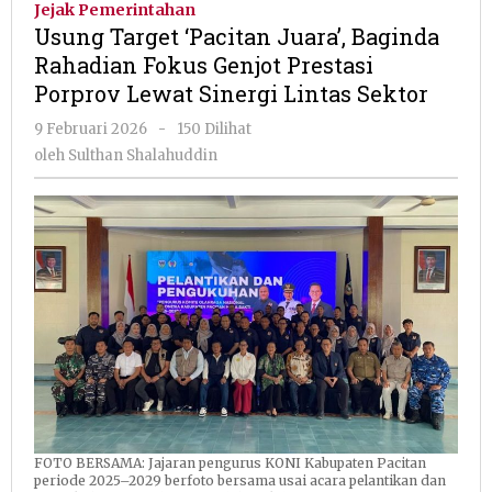
Jejak Pemerintahan
Juara',
Usung Target ‘Pacitan Juara’, Baginda
Baginda
Rahadian Fokus Genjot Prestasi
Rahadian
Porprov Lewat Sinergi Lintas Sektor
Fokus
Genjot
oleh
9 Februari 2026
-
150 Dilihat
Prestasi
Sulthan
oleh
Sulthan Shalahuddin
Porprov
Shalahuddin
Lewat
Sinergi
Lintas
Sektor
FOTO BERSAMA: Jajaran pengurus KONI Kabupaten Pacitan
periode 2025–2029 berfoto bersama usai acara pelantikan dan