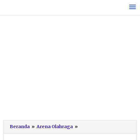
Lewati
ke
konten
Usung
Beranda
»
Arena Olahraga
»
Target
'Pacitan