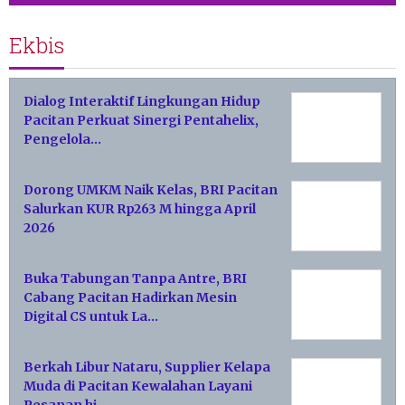
Ekbis
Dialog Interaktif Lingkungan Hidup
Pacitan Perkuat Sinergi Pentahelix,
Pengelola…
Dorong UMKM Naik Kelas, BRI Pacitan
Salurkan KUR Rp263 M hingga April
2026
Buka Tabungan Tanpa Antre, BRI
Cabang Pacitan Hadirkan Mesin
Digital CS untuk La…
Berkah Libur Nataru, Supplier Kelapa
Muda di Pacitan Kewalahan Layani
Pesanan hi…