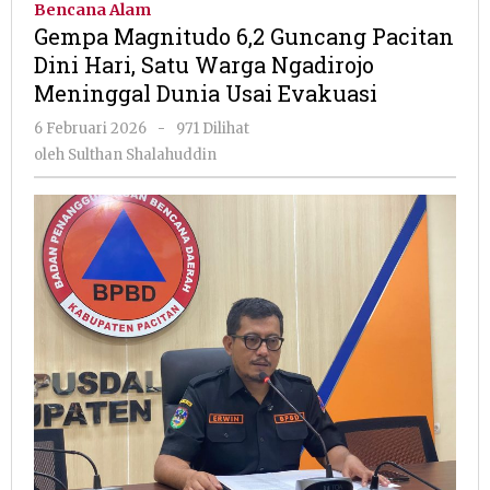
Bencana Alam
Guncan
Gempa Magnitudo 6,2 Guncang Pacitan
Pacitan
Dini Hari, Satu Warga Ngadirojo
Dini
Meninggal Dunia Usai Evakuasi
Hari,
Satu
oleh
6 Februari 2026
-
971 Dilihat
Warga
Sulthan
oleh
Sulthan Shalahuddin
Ngadiroj
Shalahuddin
Meningg
Dunia
Usai
Evakuasi