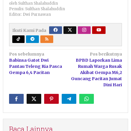
oleh
Sulthan Shalahuddin
Penulis: Sulthan Shalahuddin
Editor: Dwi Purnawan
Ikuti Kami Pada
Navigasi
Pos sebelumnya
Pos berikutnya
Babinsa Gatot Dwi
BPBD Laporkan Lima
pos
Pantau Teleng Ria Pasca
Rumah Warga Rusak
Gempa 6,4 Pacitan
Akibat Gempa M6,2
Guncang Pacitan Jumat
Dini Hari
Baca Lainnya