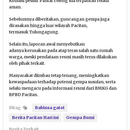
Kondisi pesisir Pantai Teleng Ria terpantau relatif
aman.
Sebelumnya diberitakan, guncangan gempa juga
dirasakan hingga luar wilayah Pacitan,
termasuk Tulungagung.
Selain itu, laporan awal menyebutkan
adanya kerusakan pada atap teras salah satu rumah
warga, meski pendataan resmi masih terus dilakukan
oleh pihak terkait.
Masyarakat diimbau tetap tenang, meningkatkan
kewaspadaan terhadap potensi gempa susulan, serta
selalu mengacu pada informasi resmi dari BMKG dan
BPBD Pacitan.
Ditag
Babinsa gatot
Berita Pacitan Hari ini
Gempa Bumi
Berita Terkait