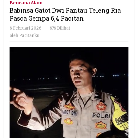
Bencana Alam
Pantau
Babinsa Gatot Dwi Pantau Teleng Ria
Teleng
Pasca Gempa 6,4 Pacitan
Ria
Pasca
oleh
6 Februari 2026
-
676 Dilihat
Gempa
Pacitanku
oleh
Pacitanku
6,4
Pacitan