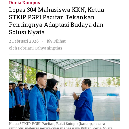
Dunia Kampus
KKN,
Lepas 304 Mahasiswa KKN, Ketua
Ketua
STKIP PGRI Pacitan Tekankan
STKIP
Pentingnya Adaptasi Budaya dan
PGRI
Pacitan
Solusi Nyata
Tekanka
oleh
2 Februari 2026
-
169 Dilihat
Penting
Febriani
Adaptasi
oleh
Febriani Cahyaningtias
Cahyaningtias
Budaya
dan
Solusi
Nyata
Ketua STKIP PGRI Pacitan, Bakti Sutopo (kanan), secara
simbolis melepas perwakilan mahasiswa Kuliah Kerja Nyata