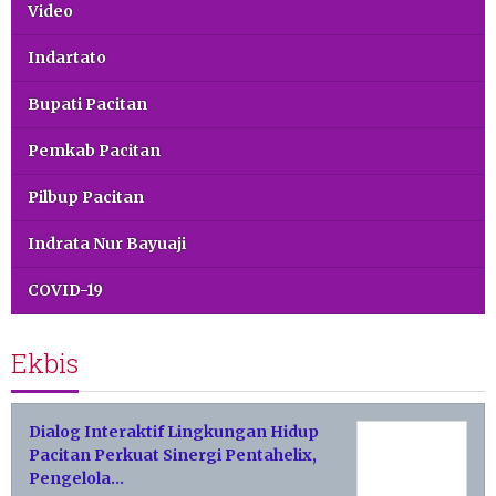
Video
Indartato
Bupati Pacitan
Pemkab Pacitan
Pilbup Pacitan
Indrata Nur Bayuaji
COVID-19
Ekbis
Dialog Interaktif Lingkungan Hidup
Pacitan Perkuat Sinergi Pentahelix,
Pengelola…