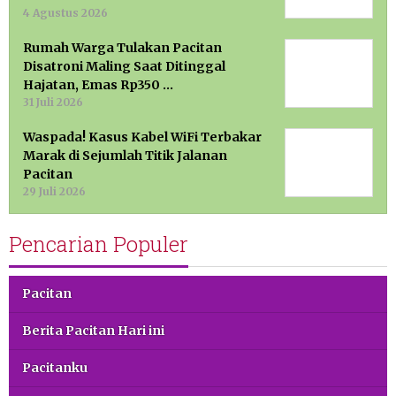
4 Agustus 2026
Rumah Warga Tulakan Pacitan
Disatroni Maling Saat Ditinggal
Hajatan, Emas Rp350 …
31 Juli 2026
Waspada! Kasus Kabel WiFi Terbakar
Marak di Sejumlah Titik Jalanan
Pacitan
29 Juli 2026
Pencarian Populer
Pacitan
Berita Pacitan Hari ini
Pacitanku