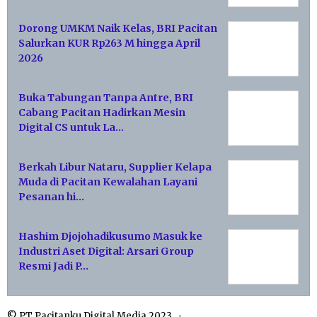
Dorong UMKM Naik Kelas, BRI Pacitan
Salurkan KUR Rp263 M hingga April
2026
Buka Tabungan Tanpa Antre, BRI
Cabang Pacitan Hadirkan Mesin
Digital CS untuk La…
Berkah Libur Nataru, Supplier Kelapa
Muda di Pacitan Kewalahan Layani
Pesanan hi…
Hashim Djojohadikusumo Masuk ke
Industri Aset Digital: Arsari Group
Resmi Jadi P…
© PT Pacitanku Digital Media 2023