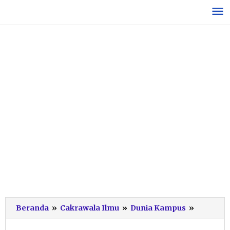
Lewati
ke
konten
Lepas
Beranda
»
Cakrawala Ilmu
»
Dunia Kampus
»
304
Mahasis