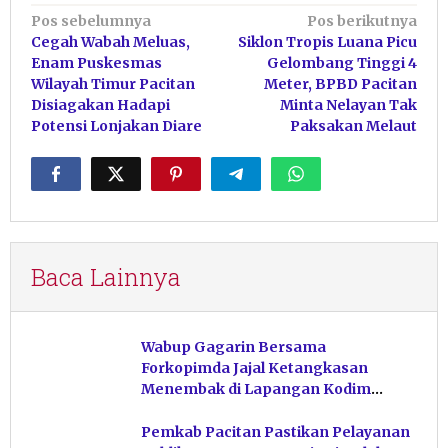
Navigasi
Pos sebelumnya
Pos berikutnya
Cegah Wabah Meluas,
Siklon Tropis Luana Picu
pos
Enam Puskesmas
Gelombang Tinggi 4
Wilayah Timur Pacitan
Meter, BPBD Pacitan
Disiagakan Hadapi
Minta Nelayan Tak
Potensi Lonjakan Diare
Paksakan Melaut
Baca Lainnya
Wabup Gagarin Bersama
Forkopimda Jajal Ketangkasan
Menembak di Lapangan Kodim
Pacitan
Pemkab Pacitan Pastikan Pelayanan