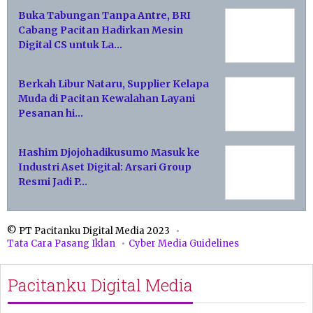
Buka Tabungan Tanpa Antre, BRI
Cabang Pacitan Hadirkan Mesin
Digital CS untuk La…
Berkah Libur Nataru, Supplier Kelapa
Muda di Pacitan Kewalahan Layani
Pesanan hi…
Hashim Djojohadikusumo Masuk ke
Industri Aset Digital: Arsari Group
Resmi Jadi P…
© PT Pacitanku Digital Media 2023
Tata Cara Pasang Iklan
Cyber Media Guidelines
Pacitanku Digital Media