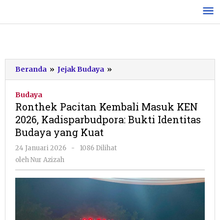
Lewati
ke
konten
Ronthek
Beranda
»
Jejak Budaya
»
Pacitan
Kembali
Budaya
Masuk
Ronthek Pacitan Kembali Masuk KEN
KEN
2026, Kadisparbudpora: Bukti Identitas
2026,
Budaya yang Kuat
Kadisparbudpora:
Bukti
oleh
24 Januari 2026
-
1086 Dilihat
Identitas
Nur
oleh
Nur Azizah
Budaya
Azizah
yang
Kuat