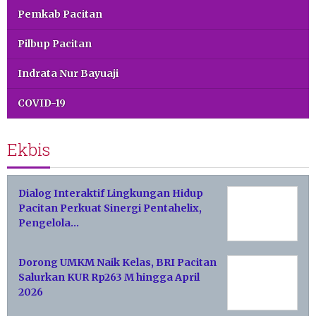
Pemkab Pacitan
Pilbup Pacitan
Indrata Nur Bayuaji
COVID-19
Ekbis
Dialog Interaktif Lingkungan Hidup
Pacitan Perkuat Sinergi Pentahelix,
Pengelola…
Dorong UMKM Naik Kelas, BRI Pacitan
Salurkan KUR Rp263 M hingga April
2026