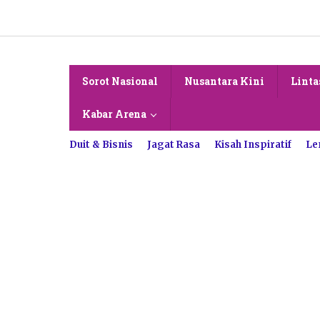
Lewati
ke
konten
Sorot Nasional
Nusantara Kini
Linta
Kabar Arena
Duit & Bisnis
Jagat Rasa
Kisah Inspiratif
Le