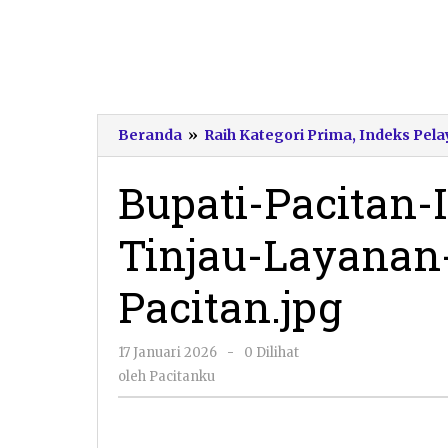
Beranda
»
Raih Kategori Prima, Indeks Pel
Bupati-Pacitan-
Tinjau-Layana
Pacitan.jpg
oleh
17 Januari 2026
-
0 Dilihat
Pacitanku
oleh
Pacitanku