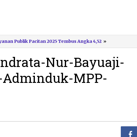
Bupati-
ayanan Publik Pacitan 2025 Tembus Angka 4,52
»
Pacitan-
Indrata-
Indrata-Nur-Bayuaji-
Nur-
Bayuaji-
n-Adminduk-MPP-
Tinjau-
Layanan-
Adminduk-
MPP-
Pacitan.jpg