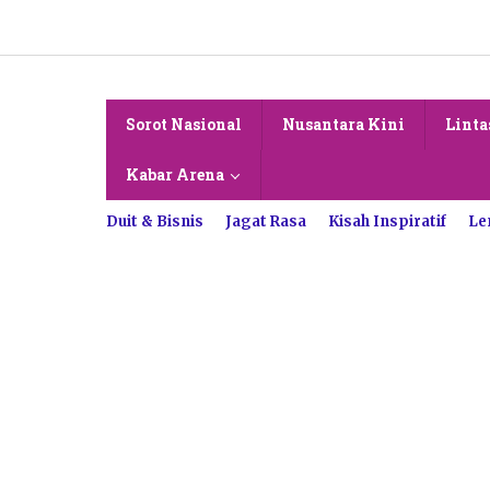
Lewati
ke
konten
Sorot Nasional
Nusantara Kini
Linta
Kabar Arena
Duit & Bisnis
Jagat Rasa
Kisah Inspiratif
Le