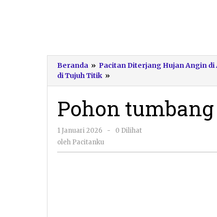
Beranda
»
Pacitan Diterjang Hujan Angin 
Pohon
di Tujuh Titik
»
tumbang
Pohon tumbang
oleh
1 Januari 2026
-
0 Dilihat
Pacitanku
oleh
Pacitanku