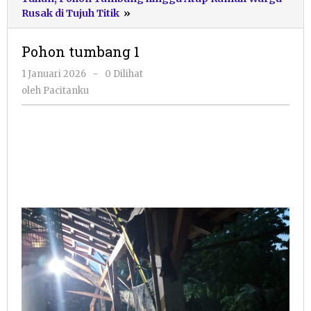
Pohon
Rusak di Tujuh Titik
»
tumbang
1
Pohon tumbang 1
oleh
1 Januari 2026
-
0 Dilihat
Pacitanku
oleh
Pacitanku