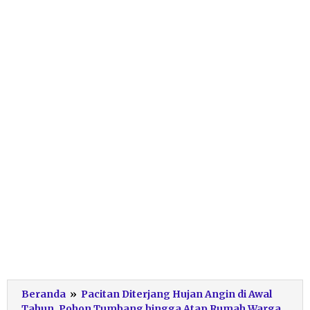
Beranda
»
Pacitan Diterjang Hujan Angin di Awal
Tahun, Pohon Tumbang hingga Atap Rumah Warga