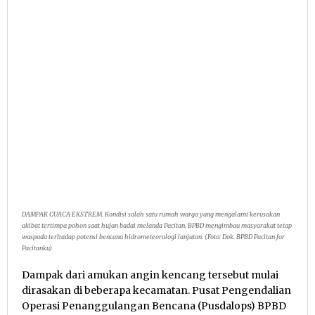
DAMPAK CUACA EKSTREM. Kondisi salah satu rumah warga yang mengalami kerusakan
akibat tertimpa pohon saat hujan badai melanda Pacitan. BPBD mengimbau masyarakat tetap
waspada terhadap potensi bencana hidrometeorologi lanjutan. (Foto: Dok. BPBD Pacitan for
Pacitanku)
Dampak dari amukan angin kencang tersebut mulai
dirasakan di beberapa kecamatan. Pusat Pengendalian
Operasi Penanggulangan Bencana (Pusdalops) BPBD