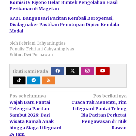
Komisi IV Riyono Gelar Bimtek Pengolahan Hasil
Perikanan di Magetan
SPBU Bangunsari Pacitan Kembali Beroperasi,
Disdagnaker Pastikan Penutupan Dipicu Kendala
Modal
oleh
Febriani Cahyaningtias
Penulis: Febriani Cahyaningtyas
Editor: Dwi Purnawan
Ikuti Kami Pada
Navigasi
Pos sebelumnya
Pos berikutnya
Wajah Baru Pantai
Cuaca Tak Menentu, Tim
pos
Telengria Pacitan
Lifeguard Pantai Teleng
Sambut 2026: Dari
Ria Pacitan Perketat
Wisata Ramah Anak
Pengawasan di Titik
hingga Siaga Lifeguard
Rawan
24 Jam