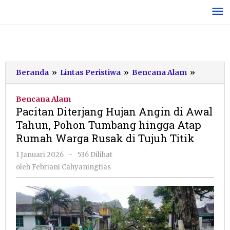
Lewati
ke
konten
Pacitan
Beranda
»
Lintas Peristiwa
»
Bencana Alam
»
Diterjan
Hujan
Bencana Alam
Angin
Pacitan Diterjang Hujan Angin di Awal
di
Tahun, Pohon Tumbang hingga Atap
Awal
Rumah Warga Rusak di Tujuh Titik
Tahun,
Pohon
oleh
1 Januari 2026
-
536 Dilihat
Tumban
Febriani
oleh
Febriani Cahyaningtias
hingga
Cahyaningtias
Atap
Rumah
Warga
Rusak
di